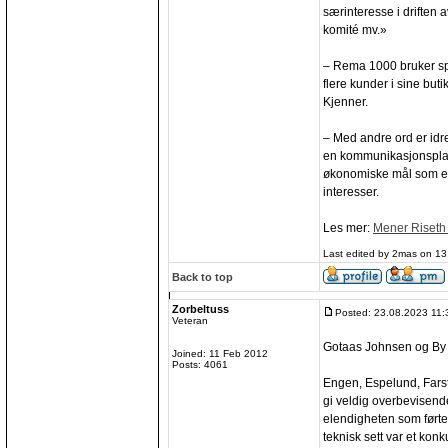
særinteresse i driften av
komité mv.»
– Rema 1000 bruker spon
flere kunder i sine but
Kjenner.
– Med andre ord er id
en kommunikasjonsplat
økonomiske mål som er 
interesser.
Les mer:
Mener Riseth b
Last edited by 2mas on 13.
Back to top
Zorbeltuss
Posted: 23.08.2023 11:
Veteran
Gotaas Johnsen og By Ri
Joined: 11 Feb 2012
Posts: 4061
Engen, Espelund, Farst
gi veldig overbevisende 
elendigheten som førte
teknisk sett var et ko