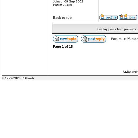
Joined: 09 Sep 2002
Posts: 22485
Back to top
Display posts from previous:
Forum
->
På side
Page
1
of
15
Utviklet av
p
© 1999-2026 RBKweb