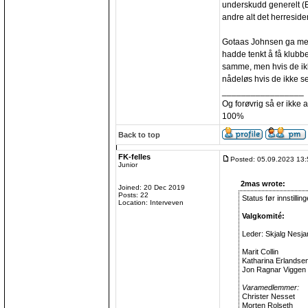
underskudd generelt (E
andre alt det herresiden
Gotaas Johnsen ga mege
hadde tenkt å få klubben
samme, men hvis de ik
nådeløs hvis de ikke se
_________________
Og forøvrig så er ikke 
100%
Back to top
FK-felles
Posted: 05.09.2023 13:
Junior
2mas wrote:
Joined: 20 Dec 2019
Posts: 22
Status før innstillin
Location: Interveven
Valgkomité:
Leder: Skjalg Nesja
Marit Collin
Katharina Erlandsen
Jon Ragnar Viggen 
Varamedlemmer:
Christer Nesset
Morten Rolseth