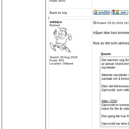
Posts: 6051
Back to top
orkdal,n
Posted: 05.01.2024 18:
Rutinert
Håper ikke han kommer 
Noe av det som skrives
Quote:
Joined: 26 Aug 2018
Det nærmer seg årsm
Posts: 853
Location: Orkland
av januar skal komme
styreleder.
Sittende styreleder
samtale om å fortse
Etter det Adresseav
Gjersvold, som stil
Stilte i 2020
Gjersvold er konser
mann for fire år sid
Den gang ble Ivar Ko
Gjersvold har ikke