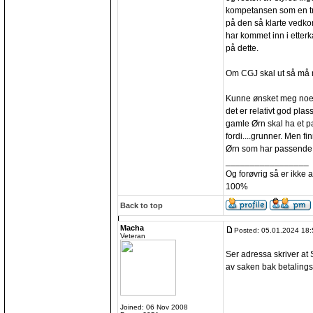
kompetansen som en tre
på den så klarte vedko
har kommet inn i etter
på dette.
Om CGJ skal ut så må 
Kunne ønsket meg noen 
det er relativt god plass
gamle Ørn skal ha et pa
fordi....grunner. Men
Ørn som har passende p
_________________
Og forøvrig så er ikke 
100%
Back to top
Macha
Posted: 05.01.2024 18:
Veteran
Ser adressa skriver at 
av saken bak betaling
Joined: 06 Nov 2008