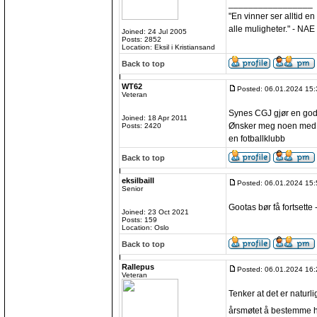
_________________
"En vinner ser alltid en
alle muligheter." - NAE
Joined: 24 Jul 2005
Posts: 2852
Location: Eksil i Kristiansand
Back to top
WT62
Posted: 06.01.2024 15:
Veteran
Synes CGJ gjør en god
Joined: 18 Apr 2011
Ønsker meg noen med ind
Posts: 2420
en fotballklubb
Back to top
eksilbaill
Posted: 06.01.2024 15:
Senior
Gootas bør få fortsette
Joined: 23 Oct 2021
Posts: 159
Location: Oslo
Back to top
Rallepus
Posted: 06.01.2024 16:
Veteran
Tenker at det er naturli
årsmøtet å bestemme hv