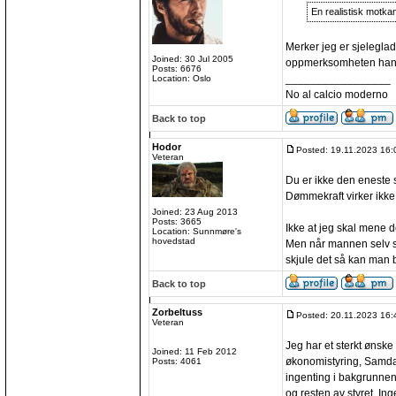
En realistisk motkand
Merker jeg er sjeleglad 
Joined: 30 Jul 2005
oppmerksomheten hans s
Posts: 6676
_________________
Location: Oslo
No al calcio moderno
Back to top
Hodor
Posted: 19.11.2023 16:
Veteran
Du er ikke den eneste 
Dømmekraft virker ikke 
Joined: 23 Aug 2013
Posts: 3665
Ikke at jeg skal mene 
Location: Sunnmøre's
hovedstad
Men når mannen selv sie
skjule det så kan man 
Back to top
Zorbeltuss
Posted: 20.11.2023 16:
Veteran
Jeg har et sterkt ønske
Joined: 11 Feb 2012
økonomistyring, Samdal 
Posts: 4061
ingenting i bakgrunnen 
og resten av styret. In