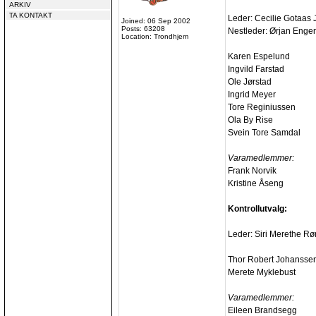
ARKIV
TA KONTAKT
Leder: Cecilie Gotaas
Joined: 06 Sep 2002
Posts: 63208
Nestleder: Ørjan Enge
Location: Trondhjem
Karen Espelund
Ingvild Farstad
Ole Jørstad
Ingrid Meyer
Tore Reginiussen
Ola By Rise
Svein Tore Samdal
Varamedlemmer:
Frank Norvik
Kristine Åseng
Kontrollutvalg:
Leder: Siri Merethe Rø
Thor Robert Johanssen 
Merete Myklebust
Varamedlemmer:
Eileen Brandsegg