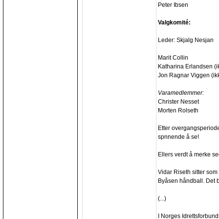
Peter Ibsen
Valgkomité:
Leder: Skjalg Nesjan
Marit Collin
Katharina Erlandsen (i
Jon Ragnar Viggen (ik
Varamedlemmer:
Christer Nesset
Morten Rolseth
Etter overgangsperioden
spnnende å se!
Ellers verdt å merke se
Vidar Riseth sitter so
Byåsen håndball. Det br
(...)
I Norges Idrettsforbun