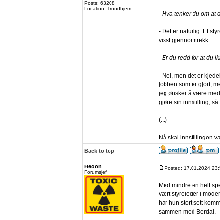
Posts: 63208
Location: Trondhjem
- Hva tenker du om at 
- Det er naturlig. Et st
visst gjennomtrekk.
- Er du redd for at du ik
- Nei, men det er kjede
jobben som er gjort, men
jeg ønsker å være med 
gjøre sin innstilling, s
(...)
Nå skal innstillingen væ
Back to top
Hedon
Posted: 17.01.2024 23:
Forumsjef
Med mindre en helt spe
vært styreleder i mode
har hun stort sett komme
sammen med Berdal.