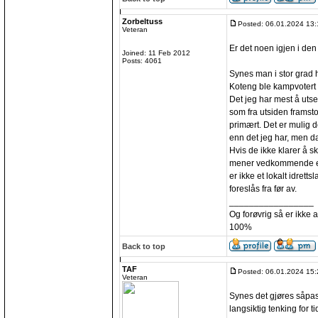
Zorbeltuss
Posted: 06.01.2024 13:
Veteran
Er det noen igjen i den 
Joined: 11 Feb 2012
Posts: 4061
Synes man i stor grad
Koteng ble kampvotert i
Det jeg har mest å utset
som fra utsiden framst
primært. Det er mulig d
enn det jeg har, men da 
Hvis de ikke klarer å s
mener vedkommende er 
er ikke et lokalt idret
foreslås fra før av.
_________________
Og forøvrig så er ikke 
100%
Back to top
TAF
Posted: 06.01.2024 15:
Veteran
Synes det gjøres såpas
langsiktig tenking for ti