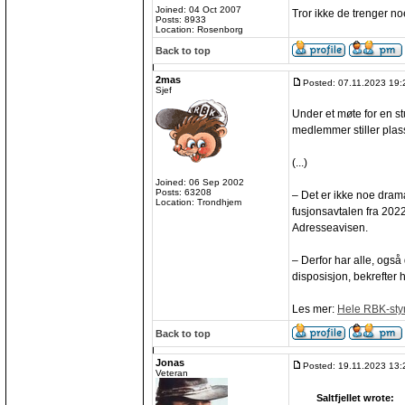
Joined: 04 Oct 2007
Tror ikke de trenger no
Posts: 8933
Location: Rosenborg
Back to top
2mas
Posted: 07.11.2023 19:
Sjef
Under et møte for en s
medlemmer stiller plass
(...)
Joined: 06 Sep 2002
Posts: 63208
– Det er ikke noe drama 
Location: Trondhjem
fusjonsavtalen fra 2022
Adresseavisen.
– Derfor har alle, også 
disposisjon, bekrefter 
Les mer:
Hele RBK-styret
Back to top
Jonas
Posted: 19.11.2023 13:
Veteran
Saltfjellet wrote: