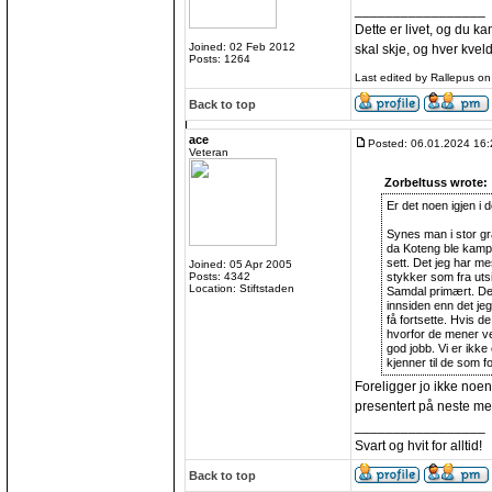
_________________
Dette er livet, og du ka
Joined: 02 Feb 2012
skal skje, og hver kveld
Posts: 1264
Last edited by Rallepus on
Back to top
ace
Posted: 06.01.2024 16:
Veteran
Zorbeltuss wrote:
Er det noen igjen i d
Synes man i stor g
da Koteng ble kampv
sett. Det jeg har me
Joined: 05 Apr 2005
Posts: 4342
stykker som fra uts
Location: Stiftstaden
Samdal primært. Det 
innsiden enn det jeg
få fortsette. Hvis d
hvorfor de mener v
god jobb. Vi er ikke
kjenner til de som fo
Foreligger jo ikke noen
presentert på neste me
_________________
Svart og hvit for alltid!
Back to top