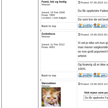
Femti, feit og ferdig
Posted: 07.09.2023 12:
Veteran
Du får oppfordre Falken
Joined: 16 Feb 2006
_________________
Posts: 7865
Location: Lotto-bøgda
De som tror de vet best
Back to top
Zorbeltuss
Posted: 15.09.2023 00:
Veteran
Vi vet jo ikke om hun g
Joined: 11 Feb 2012
man mener valgkomitèen
Posts: 4061
se noe godt argument for 
arbeid.
_________________
Og forøvrig så er ikke 
100%
Back to top
Sløvsekken
Posted: 15.09.2023 14:
Veteran
Hvit mann som pus
Du får oppfordre Fa