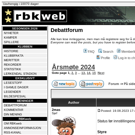
Uavhengig i 10070 dager
SESONGEN 2026
Debattforum
NYHETER
KAMPER
Alle kan lese innleggene, men man må registrere seg for å de
SPILLERE
Everyone can read the posts, but you have to register before
KLUBBEN
HISTORIE
FAQ
Search
Memberli
KLUBBFAKTA
Profile
Log in to 
MERITTER
REKORDER
Årsmøte 2024
STATISTIKK
Goto page
1
,
2
,
3
...
13
,
14
,
15
Next
LERKENDAL STADION
EKSKLUSIVT
LESESTOFF
Forum
->
På side
I GAMLE DAGER
LEGENDER
BILDESPESIAL
MENINGER
Author
DEBATTFORUM
2mas
KOMMENTAR
Posted: 19.08.2023 17:
Sjef
DIN MENING
RBKweb
Status før innstillingene
OM RBKweb
ANNONSEINFORMASJON
Styre
RSS-KANAL