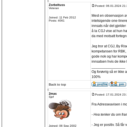
Zorbeltuss
Posted: 06.01.2024 21:
Veteran
Mest en observasjon av 
Joined: 11 Feb 2012
intetsigende one-linere
Posts: 4061
innsats når det gjelder
å la CGJ vise at hun h
da med motsatt fortegn 
Jeg tror at CGJ, By Ri
kompetansen for RBK, d
gode nok og har kompeta
innsatsen hvis de ikke k
_________________
Og forøvrig så er ikke 
100%
Back to top
2mas
Posted: 17.01.2024 23:
Sjef
Fra Adresseavisen i m
- Hva tenker du om fra
- Jeg er positiv. Så få
Joined: 06 Sep 2002