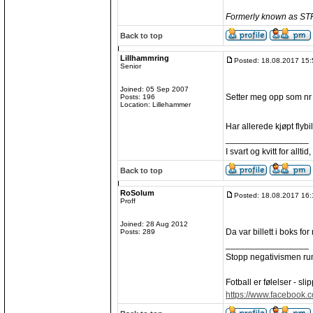
Formerly known as 
Back to top
Lillhammring
Posted: 18.08.2017 15:
Senior
Joined: 05 Sep 2007
Setter meg opp som nr
Posts: 196
Location: Lillehammer
Har allerede kjøpt flyb
_________________
I svart og kvitt for allt
Back to top
RoSolum
Posted: 18.08.2017 16:
Proff
Joined: 28 Aug 2012
Da var billett i boks for 
Posts: 289
_________________
Stopp negativismen ru
Fotball er følelser - slip
https://www.facebook.