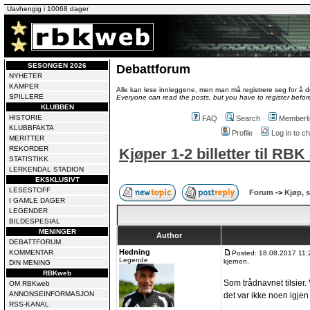
Uavhengig i 10068 dager
SESONGEN 2026
Debattforum
NYHETER
KAMPER
Alle kan lese innleggene, men man må registrere seg for å de
SPILLERE
Everyone can read the posts, but you have to register before
KLUBBEN
HISTORIE
FAQ
Search
Memberli
KLUBBFAKTA
Profile
Log in to 
MERITTER
REKORDER
Kjøper 1-2 billetter til RBK
STATISTIKK
LERKENDAL STADION
EKSKLUSIVT
LESESTOFF
Forum
->
Kjøp, s
I GAMLE DAGER
LEGENDER
BILDESPESIAL
MENINGER
Author
DEBATTFORUM
Hedning
KOMMENTAR
Posted: 18.08.2017 11:
Legende
kjernen.
DIN MENING
RBKweb
Som trådnavnet tilsier. 
OM RBKweb
ANNONSEINFORMASJON
det var ikke noen igjen 
RSS-KANAL