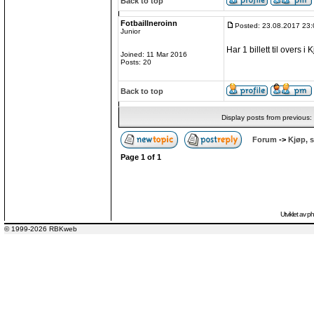
Back to top
Fotbaillneroinn
Posted: 23.08.2017 23:
Junior
Har 1 billett til overs 
Joined: 11 Mar 2016
Posts: 20
Back to top
Display posts from previous:
Forum
->
Kjøp, s
Page
1
of
1
Utviklet av
p
© 1999-2026 RBKweb