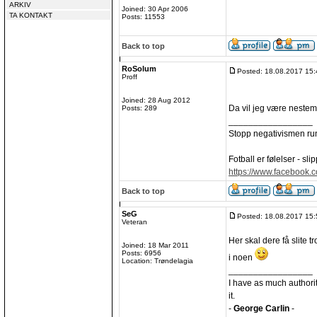
ARKIV
Joined: 30 Apr 2006
TA KONTAKT
Posts: 11553
Back to top
RoSolum
Posted: 18.08.2017 15:
Proff
Joined: 28 Aug 2012
Da vil jeg være nestem
Posts: 289
_________________
Stopp negativismen ru
Fotball er følelser - slip
https://www.facebook.
Back to top
SeG
Posted: 18.08.2017 15:
Veteran
Her skal dere få slite 
Joined: 18 Mar 2011
Posts: 6956
i noen
Location: Trøndelagia
_________________
I have as much authori
it.
-
George Carlin
-