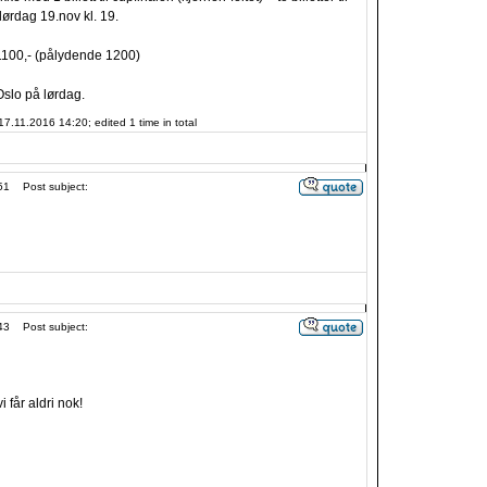
lørdag 19.nov kl. 19.
1100,- (pålydende 1200)
Oslo på lørdag.
17.11.2016 14:20; edited 1 time in total
51
Post subject:
43
Post subject:
i får aldri nok!