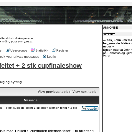
ANNONSE
SITATET
lta aktivt i diskusjonene.
«Jøss, John - med al
 writing your own posts.
begynne du faktisk 
neger!»
Eggen etter at John
st
Usergroups
Statistikk
Register
på Bahamas og kjøpt 
2000.
check your private messages
Log in
n-feltet + 2 stk cupfinaleshow
alg og bytting
View previous topic
::
View next topic
Message
28
Post subject: [solgt] 1 stk billett kjernen-feltet + 2 stk
e med 1 billett til cupfinalen (kjernen-feltet) + to billetter til