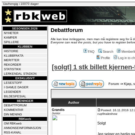
Uavhengig i 10070 dager
SESONGEN 2026
Debattforum
NYHETER
KAMPER
Alle kan lese innleggene, men man må registrere seg for å de
SPILLERE
Everyone can read the posts, but you have to register before
KLUBBEN
HISTORIE
FAQ
Search
Memberli
KLUBBFAKTA
Profile
Log in to 
MERITTER
REKORDER
[solgt] 1 stk billett kjerne
STATISTIKK
LERKENDAL STADION
EKSKLUSIVT
LESESTOFF
Forum
->
Kjøp, s
I GAMLE DAGER
LEGENDER
BILDESPESIAL
MENINGER
Author
DEBATTFORUM
Grandis
KOMMENTAR
Posted: 16.11.2016 12:
Junior
cupfinaleshow
DIN MENING
RBKweb
Solgt
OM RBKweb
ANNONSEINFORMASJON
RSS-KANAL
Jeg selger en herlig pakk