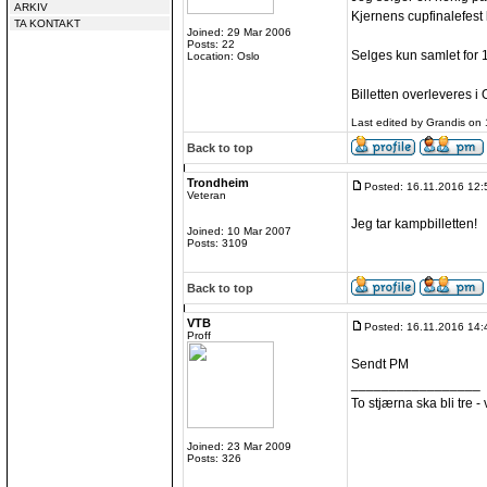
ARKIV
Kjernens cupfinalefest 
TA KONTAKT
Joined: 29 Mar 2006
Posts: 22
Selges kun samlet for 
Location: Oslo
Billetten overleveres i 
Last edited by Grandis on 
Back to top
Trondheim
Posted: 16.11.2016 12:
Veteran
Jeg tar kampbilletten!
Joined: 10 Mar 2007
Posts: 3109
Back to top
VTB
Posted: 16.11.2016 14:
Proff
Sendt PM
_________________
To stjærna ska bli tre - v
Joined: 23 Mar 2009
Posts: 326