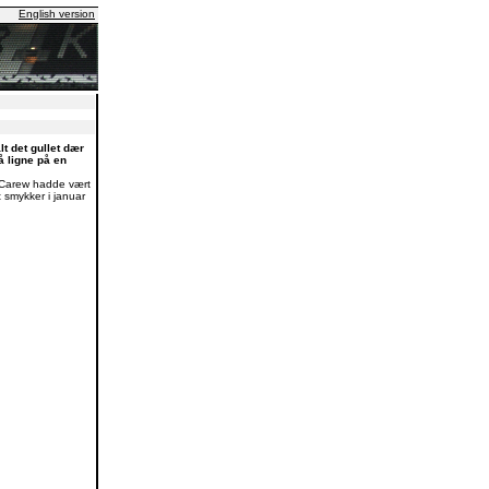
English version
t det gullet dær
å ligne på en
 Carew hadde vært
smykker i januar