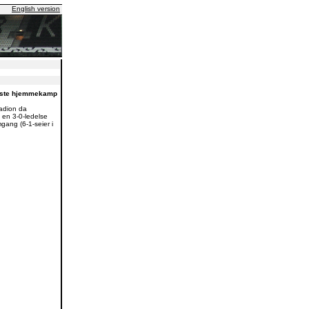
English version
neste hjemmekamp
adion da
 en 3-0-ledelse
mgang (6-1-seier i