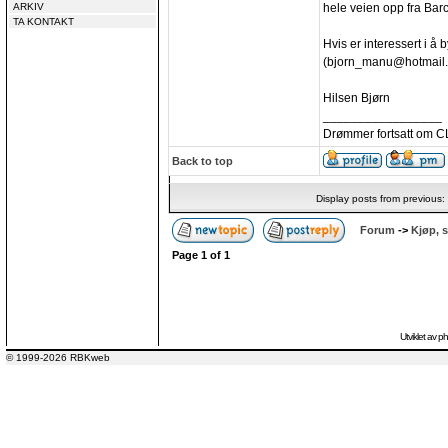
ARKIV
hele veien opp fra Bar
TA KONTAKT
Hvis er interessert i å b
(bjorn_manu@hotmail
Hilsen Bjørn
_________________
Drømmer fortsatt om C
Back to top
Display posts from previous:
Forum
->
Kjøp, s
Page
1
of
1
Utviklet av
p
© 1999-2026 RBKweb