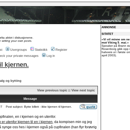
ANNONSE
SITATET
lta aktivt i diskusjonene.
«Vi vil minne om 
 writing your own posts.
mot Viking 5. mai.»
Speaker på Brann st
Rosenborg gikk opp i
st
Usergroups
Statistikk
Register
halvveis ut i første o
april 2003).
check your private messages
Log in
il kjernen.
alg og bytting
View previous topic
::
View next topic
Message
27
Post subject: Bytte billett - ikke kjernen til kjernen.
 cupfinalen, en i kjernen og en utenfor.
er utenfor kjernen til en i kjernen
, da kompisen min og jeg
 synge oss hes i kjernen også på cupfinalen (han flyr forøvrig