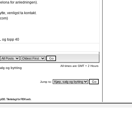
celona for anledningen).
ytte, venligst ta kontakt.
.com)
L og topp 40
All times are GMT + 2 Hours
alg og bytting
Jump to:
hpBB
. Tilrettelagt for RBKweb.