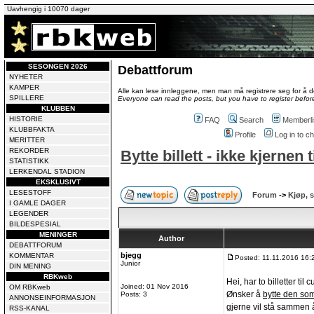
Uavhengig i 10070 dager
SESONGEN 2026
Debattforum
NYHETER
KAMPER
Alle kan lese innleggene, men man må registrere seg for å de
SPILLERE
Everyone can read the posts, but you have to register before
KLUBBEN
HISTORIE
FAQ
Search
Memberli
KLUBBFAKTA
Profile
Log in to 
MERITTER
REKORDER
Bytte billett - ikke kjernen t
STATISTIKK
LERKENDAL STADION
EKSKLUSIVT
LESESTOFF
Forum
->
Kjøp, s
I GAMLE DAGER
LEGENDER
BILDESPESIAL
MENINGER
Author
DEBATTFORUM
bjegg
KOMMENTAR
Posted: 11.11.2016 16:
Junior
DIN MENING
RBKweb
Hei, har to billetter til
Joined: 01 Nov 2016
OM RBKweb
Ønsker å
bytte den som 
Posts: 3
ANNONSEINFORMASJON
gjerne vil stå sammen å
RSS-KANAL