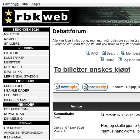
Uavhengig i 10070 dager
SESONGEN 2026
Debattforum
NYHETER
KAMPER
Alle kan lese innleggene, men man må registrere seg for å de
SPILLERE
Everyone can read the posts, but you have to register before
KLUBBEN
HISTORIE
FAQ
Search
Memberli
KLUBBFAKTA
Profile
Log in to 
MERITTER
REKORDER
To billetter ønskes kjøpt
STATISTIKK
LERKENDAL STADION
EKSKLUSIVT
LESESTOFF
Forum
->
Kjøp, s
I GAMLE DAGER
LEGENDER
BILDESPESIAL
MENINGER
Author
DEBATTFORUM
Samuelhaho
KOMMENTAR
Posted: 07.11.2016 23:
Junior
DIN MENING
RBKweb
Hei, jeg skulle gjerne kj
Joined: 07 Nov 2016
OM RBKweb
"samuelhaho@gmail.com" 
Posts: 1
ANNONSEINFORMASJON
RSS-KANAL