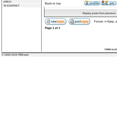
ARKIV
Back to top
TA KONTAKT
Display posts from previous:
Forum
->
Kjøp, s
Page
1
of
1
Utviklet av
p
© 1999-2026 RBKweb