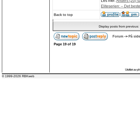
Les mer:
Anders (20) s
Eliteserien: – Det beste
Back to top
Display posts from previous:
Forum
->
På side
Page
19
of
19
Utviklet av
p
© 1999-2026 RBKweb