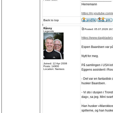
Herremann
https://m.youtube.com
Back to top
Rånny
Posted: 05.07.2026 16:
Legende
https://www.dagbladet.
Espen Baardsen var på 
Nytt for meg.
Joined: 12 Apr 2008
På samlingen i USA lot
Posts: 14900
Location: Namsos
Eggens assistent i Ros
- Det var en fantastis
husker Baardsen.
- Vi sto i dusjen i Tro
dag», sa jeg. Mini svar
Han husker «Marokkos h
spillerne, og han husk