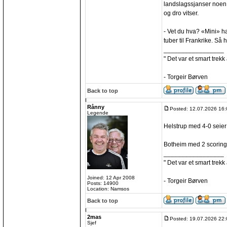
landslagssjanser noen å
og dro vitser.
- Vet du hva? «Mini» h
tuber til Frankrike. Så 
_________________
" Det var et smart trekk
- Torgeir Børven
Back to top
Rånny
Posted: 12.07.2026 16:
Legende
Helstrup med 4-0 seier
Botheim med 2 scoring
_________________
" Det var et smart trekk
Joined: 12 Apr 2008
- Torgeir Børven
Posts: 14900
Location: Namsos
Back to top
2mas
Posted: 19.07.2026 22:
Sjef