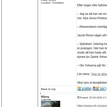
Posts: 63199
Location: Trondhjem
Efter seger ville hyllnin
– Jag sa att han var en
oss. Nya Jesus Priskus
– Allsvenskans överläg
Jacob Rinne säger att
– Självklart. I träning 
är poängen. När han bö
visste att han hade all
dyrare än Zadok Yoha
– Om Yohanna går för 1
Läs mera:
”Han är alls
Skal sies at djurgårdern
Back to top
Rånny
Posted: 20.05.2026 17:
Legende
https://www.nrk.no/spor