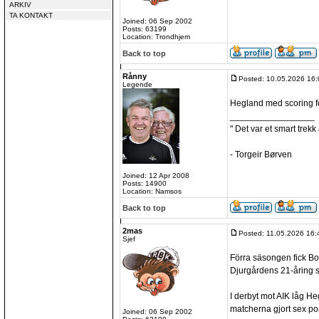
ARKIV
TA KONTAKT
Joined: 06 Sep 2002
Posts: 63199
Location: Trondhjem
Back to top
Rånny
Posted: 10.05.2026 16:
Legende
Hegland med scoring f
_________________
" Det var et smart trekk
- Torgeir Børven
Joined: 12 Apr 2008
Posts: 14900
Location: Namsos
Back to top
2mas
Posted: 11.05.2026 16:
Sjef
Förra säsongen fick B
Djurgårdens 21-åring s
I derbyt mot AIK låg H
matcherna gjort sex p
Joined: 06 Sep 2002