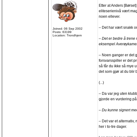
Etter at Anders [Børset]
eliteserienivå vært mage
noen ellever.
– Det har vært snakk o
Joined: 06 Sep 2002
Posts: 63199
Location: Trondhjem
– Det er bedre å trene
eksempel Averøykame
– Noen ganger er det gr
forsvarsspiller er det 
så får du ikke så mye ut
det som gjør at du blir 
(...)
– Da var jeg uten klubb
gjorde en vurdering på 
– Du kunne signert m
– Det var et alternativ
her i to-tre dager.