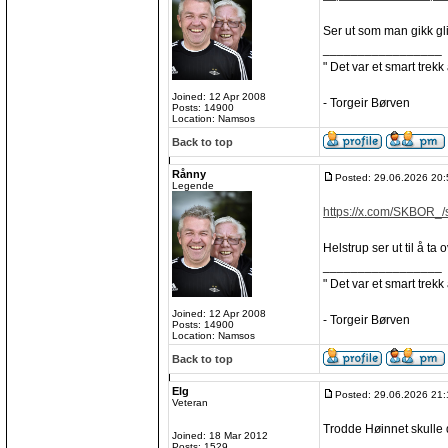
Ser ut som man gikk gli
_________________
" Det var et smart trekk
Joined: 12 Apr 2008
- Torgeir Børven
Posts: 14900
Location: Namsos
Back to top
Rånny
Posted: 29.06.2026 20:
Legende
https://x.com/SKBOR_/
Helstrup ser ut til å ta
_________________
" Det var et smart trekk
Joined: 12 Apr 2008
- Torgeir Børven
Posts: 14900
Location: Namsos
Back to top
Elg
Posted: 29.06.2026 21:
Veteran
Trodde Høinnet skulle 
Joined: 18 Mar 2012
_________________
Posts: 1529