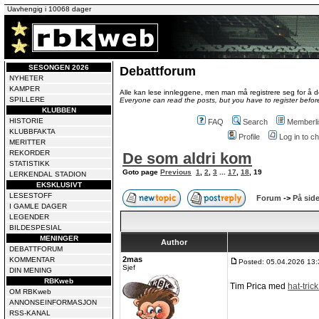
Uavhengig i 10068 dager
SESONGEN 2026
Debattforum
NYHETER
KAMPER
Alle kan lese innleggene, men man må registrere seg for å de
SPILLERE
Everyone can read the posts, but you have to register before
KLUBBEN
HISTORIE
FAQ
Search
Memberli
KLUBBFAKTA
Profile
Log in to 
MERITTER
REKORDER
De som aldri kom
STATISTIKK
Goto page
Previous
1
,
2
,
3
...
17
,
18
,
19
LERKENDAL STADION
EKSKLUSIVT
LESESTOFF
Forum
->
På side
I GAMLE DAGER
LEGENDER
BILDESPESIAL
MENINGER
Author
DEBATTFORUM
2mas
KOMMENTAR
Posted: 05.04.2026 13:
Sjef
DIN MENING
RBKweb
Tim Prica med
hat-tri
OM RBKweb
ANNONSEINFORMASJON
RSS-KANAL