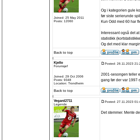
Og i kategorien gule ko
før siste serierunde spi
Joined: 25 May 2011
Kun Odd med 60 har fle
Posts: 12060
Interessant også det a
statistikk (kortstatisti
Og det med klar margi
Back to top
Kjello
Posted: 26.11.2023 21:
Forumsjef
2001-sesongen teller e
Joined: 29 Oct 2006
gang før der var 1997
Posts: 9348
Location: Trondheim
Back to top
Vegard2711
Posted: 27.11.2023 01:
Legende
Det stemmer. Mente det 