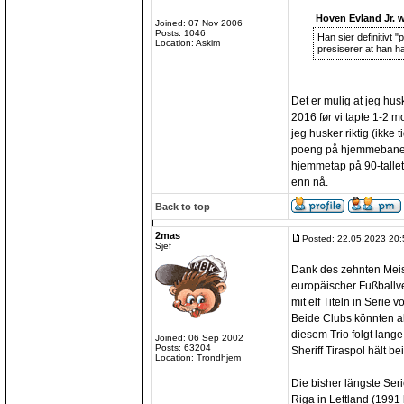
Hoven Evland Jr. w
Joined: 07 Nov 2006
Posts: 1046
Han sier definitivt
Location: Askim
presiserer at han har
Det er mulig at jeg hus
2016 før vi tapte 1-2 mo
jeg husker riktig (ikke ti
poeng på hjemmebane i
hjemmetap på 90-tallet
enn nå.
Back to top
2mas
Posted: 22.05.2023 20:
Sjef
Dank des zehnten Meist
europäischer Fußballve
mit elf Titeln in Seri
Beide Clubs könnten a
diesem Trio folgt lan
Joined: 06 Sep 2002
Posts: 63204
Sheriff Tiraspol hält be
Location: Trondhjem
Die bisher längste Seri
Riga in Lettland (1991 