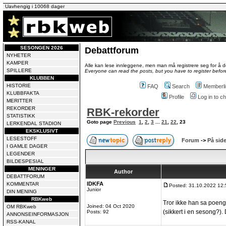
Uavhengig i 10068 dager
SESONGEN 2026
Debattforum
NYHETER
KAMPER
Alle kan lese innleggene, men man må registrere seg for å de
SPILLERE
Everyone can read the posts, but you have to register before
KLUBBEN
HISTORIE
FAQ
Search
Memberli
KLUBBFAKTA
Profile
Log in to 
MERITTER
REKORDER
RBK-rekorder
STATISTIKK
Goto page
Previous
1
,
2
,
3
...
21
,
22
,
23
LERKENDAL STADION
EKSKLUSIVT
LESESTOFF
Forum
->
På side
I GAMLE DAGER
LEGENDER
BILDESPESIAL
MENINGER
Author
DEBATTFORUM
IDKFA
KOMMENTAR
Posted: 31.10.2022 12:
Junior
DIN MENING
RBKweb
Tror ikke han sa poen
Joined: 04 Oct 2020
OM RBKweb
(sikkert i en sesong?).
Posts: 92
ANNONSEINFORMASJON
RSS-KANAL