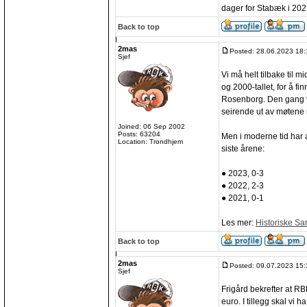
dager for Stabæk i 202
Back to top
2mas
Posted: 28.06.2023 18:
Sjef
Vi må helt tilbake til m
og 2000-tallet, for å fi
Rosenborg. Den gang v
seirende ut av møtene
Joined: 06 Sep 2002
Posts: 63204
Men i moderne tid har 
Location: Trondhjem
siste årene:
● 2023, 0-3
● 2022, 2-3
● 2021, 0-1
Les mer:
Historiske S
Back to top
2mas
Posted: 09.07.2023 15:
Sjef
Frigård bekrefter at RB
euro. I tillegg skal vi h