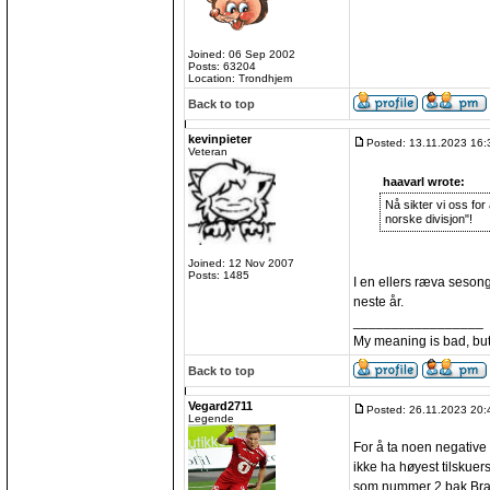
Joined: 06 Sep 2002
Posts: 63204
Location: Trondhjem
Back to top
kevinpieter
Posted: 13.11.2023 16:
Veteran
haavarl wrote:
Nå sikter vi oss fo
norske divisjon"!
Joined: 12 Nov 2007
Posts: 1485
I en ellers ræva sesong 
neste år.
_________________
My meaning is bad, bu
Back to top
Vegard2711
Posted: 26.11.2023 20:
Legende
For å ta noen negative
ikke ha høyest tilskuer
som nummer 2 bak Bran