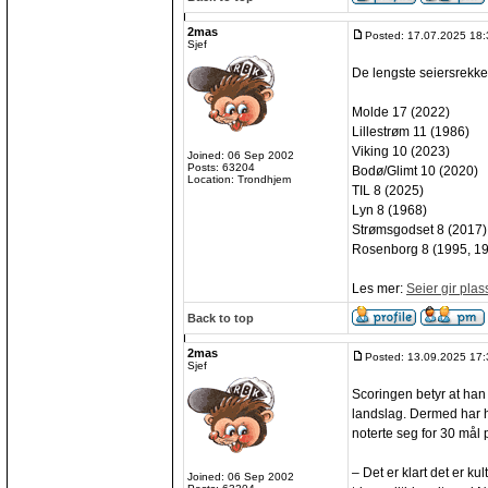
2mas
Posted: 17.07.2025 18:
Sjef
De lengste seiersrekken
Molde 17 (2022)
Lillestrøm 11 (1986)
Viking 10 (2023)
Joined: 06 Sep 2002
Posts: 63204
Bodø/Glimt 10 (2020)
Location: Trondhjem
TIL 8 (2025)
Lyn 8 (1968)
Strømsgodset 8 (2017)
Rosenborg 8 (1995, 19
Les mer:
Seier gir plas
Back to top
2mas
Posted: 13.09.2025 17:
Sjef
Scoringen betyr at han
landslag. Dermed har h
noterte seg for 30 mål
– Det er klart det er k
Joined: 06 Sep 2002