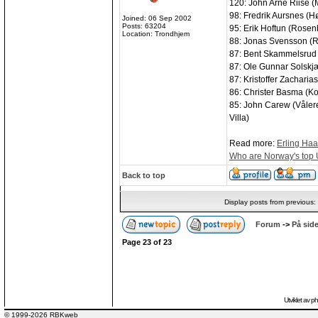
120: John Arne Riise 
98: Fredrik Aursnes (H
Joined: 06 Sep 2002
Posts: 63204
95: Erik Hoftun (Rosen
Location: Trondhjem
88: Jonas Svensson (R
87: Bent Skammelsrud
87: Ole Gunnar Solskj
87: Kristoffer Zachari
86: Christer Basma (K
85: John Carew (Våler
Villa)
Read more:
Erling Haa
Who are Norway's top
Back to top
Display posts from previous:
Forum
->
På side
Page
23
of
23
Utviklet av
p
© 1999-2026 RBKweb