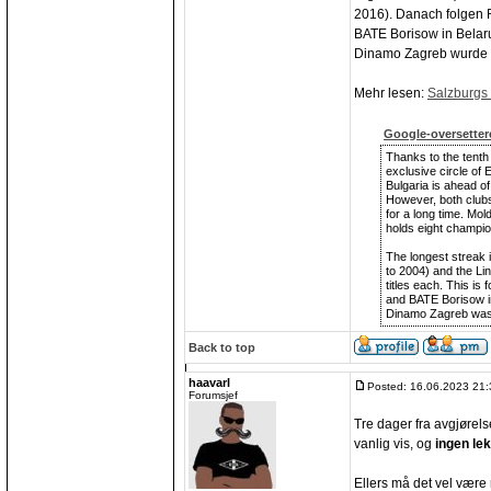
2016). Danach folgen
BATE Borisow in Belaru
Dinamo Zagreb wurde vo
Mehr lesen:
Salzburgs 
Google-oversetter
Thanks to the tenth
exclusive circle of
Bulgaria is ahead of
However, both clubs 
for a long time. Mo
holds eight champio
The longest streak 
to 2004) and the Li
titles each. This i
and BATE Borisow in
Dinamo Zagreb was 
Back to top
haavarl
Posted: 16.06.2023 21:
Forumsjef
Tre dager fra avgjørels
vanlig vis, og
ingen le
Ellers må det vel være