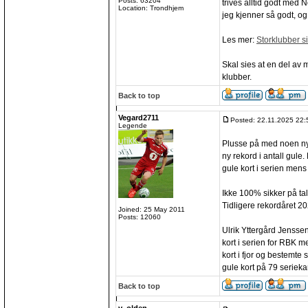
Posts: 63204
trives alltid godt med N
Location: Trondhjem
jeg kjenner så godt, og
Les mer:
Storklubber si
Skal sies at en del av 
klubber.
Back to top
Vegard2711
Posted: 22.11.2025 22:
Legende
Plusse på med noen nye
ny rekord i antall gule.
gule kort i serien mens
Ikke 100% sikker på tall
Tidligere rekordåret 2
Joined: 25 May 2011
Posts: 12060
Ulrik Yttergård Jensse
kort i serien for RBK 
kort i fjor og bestemte
gule kort på 79 seriek
Back to top