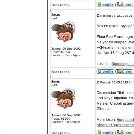
Back to top
2mas
Posted: 03.12.2024 21:
Sjef
Nok en rekord røyk på
Einar Bøe Fauskanger, 
ble yngste keeper i øv
FKH-spiller i elite me
Joined: 06 Sep 2002
Posts: 63204
Han var 16 år og 267 d
Location: Trondhjem
Les mer:
Spenningen u
Back to top
2mas
Posted: 06.05.2025 14:
Sjef
Die meisten Titel in ei
und Roy Chipolina. St
Meister, Chipolina gew
Gibraltar.
Joined: 06 Sep 2002
Posts: 63204
Mehr lesen:
Europäisc
Location: Trondhjem
Abschied noch eine L
Back to top