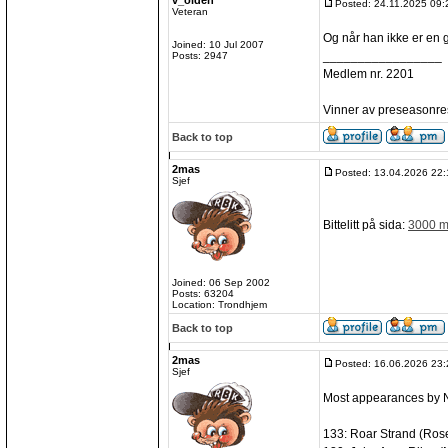
v_olden
Posted: 24.11.2025 09:
Veteran
Og når han ikke er en gri
Joined: 10 Jul 2007
_________________
Posts: 2947
Medlem nr. 2201
Vinner av preseasonre
Back to top
2mas
Posted: 13.04.2026 22:
Sjef
Bittelitt på sida:
3000 må
Joined: 06 Sep 2002
Posts: 63204
Location: Trondhjem
Back to top
2mas
Posted: 16.06.2026 23:
Sjef
Most appearances by No
133: Roar Strand (Ros