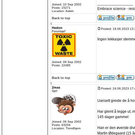
_________________
Joined: 10 Sep 2002
Posts: 15271
Embrace science - resi
Location: Askim
Back to top
Hedon
Posted: 19.06.2023 13:
Forumsjef
Ingen lekkasjer stemme
Joined: 09 Sep 2002
Posts: 22485
Back to top
2mas
Posted: 24.06.2023 17:
Sjef
Uansett greide de å h
Har glemt å legge ut, 
145 dager gammel:
Joined: 06 Sep 2002
Posts: 63204
Han er den øverste div
Location: Trondhjem
Martin Ødegaard (15 år