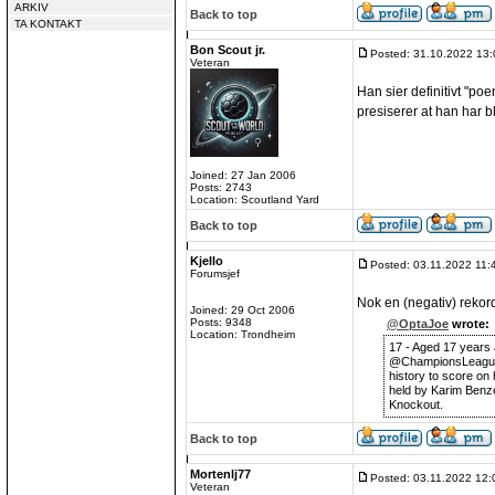
ARKIV
Back to top
TA KONTAKT
Bon Scout jr.
Posted: 31.10.2022 13:
Veteran
Han sier definitivt "p
presiserer at han har bli
Joined: 27 Jan 2006
Posts: 2743
Location: Scoutland Yard
Back to top
Kjello
Posted: 03.11.2022 11:
Forumsjef
Nok en (negativ) rekord 
Joined: 29 Oct 2006
Posts: 9348
@OptaJoe
wrote:
Location: Trondheim
17 - Aged 17 years
@ChampionsLeagu
history to score on 
held by Karim Benz
Knockout.
Back to top
Mortenlj77
Posted: 03.11.2022 12:
Veteran