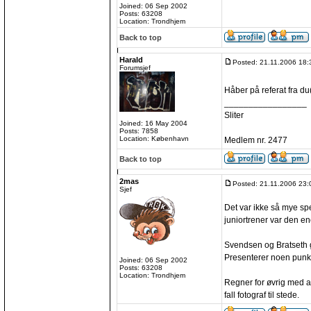
Joined: 06 Sep 2002
Posts: 63208
Location: Trondhjem
Back to top
Harald
Posted: 21.11.2006 18:
Forumsjef
Håber på referat fra d
_________________
Sliter
Joined: 16 May 2004
Posts: 7858
Location: København
Medlem nr. 2477
Back to top
2mas
Posted: 21.11.2006 23:
Sjef
Det var ikke så mye s
juniortrener var den e
Svendsen og Bratseth g
Presenterer noen punkt
Joined: 06 Sep 2002
Posts: 63208
Location: Trondhjem
Regner for øvrig med a
fall fotograf til stede.