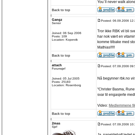
You`ll never walk alone
Back to top
Gangz
Posted: 06.09.2006 12:
Senior
Tror ikke RBK vil bli 
Joined: 06 Sep 2006
har nok vært en vitami
Posts: 109
Location: Kopervik
komme tilbake med storm
Mathias!!!!!
Back to top
attach
Posted: 07.09.2006 09:
Forumsjef
Nå begynner rbk.no
vi
Joined: 05 Jul 2005
Posts: 25183
Location: Rosenborg
"Christer Basma, Rune 
svar til engasjerte m
Video:
Medlemmene fik
Back to top
2mas
Posted: 07.09.2006 10:
Sjef
Ja, paneldebatt ledet 