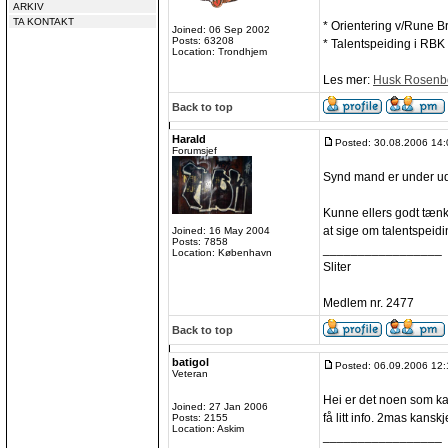
ARKIV
TA KONTAKT
* Orientering v/Rune B
Joined: 06 Sep 2002
Posts: 63208
* Talentspeiding i RBK
Location: Trondhjem
Les mer:
Husk Rosenb
Back to top
Harald
Posted: 30.08.2006 14:
Forumsjef
Synd mand er under u
Kunne ellers godt tænk
at sige om talentspeid
Joined: 16 May 2004
Posts: 7858
_________________
Location: København
Sliter
Medlem nr. 2477
Back to top
batigol
Posted: 06.09.2006 12:
Veteran
Hei er det noen som ka
Joined: 27 Jan 2006
få litt info. 2mas kansk
Posts: 2155
Location: Askim
_________________