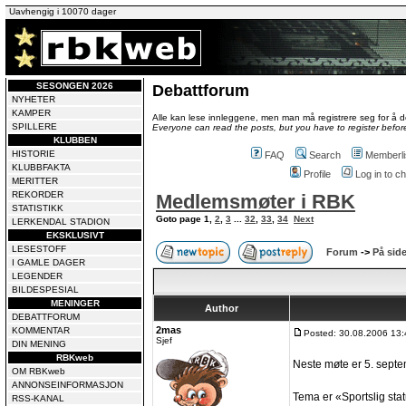
Uavhengig i 10070 dager
SESONGEN 2026
Debattforum
NYHETER
KAMPER
Alle kan lese innleggene, men man må registrere seg for å de
SPILLERE
Everyone can read the posts, but you have to register before
KLUBBEN
HISTORIE
FAQ
Search
Memberli
KLUBBFAKTA
Profile
Log in to 
MERITTER
REKORDER
Medlemsmøter i RBK
STATISTIKK
Goto page
1
,
2
,
3
...
32
,
33
,
34
Next
LERKENDAL STADION
EKSKLUSIVT
LESESTOFF
Forum
->
På side
I GAMLE DAGER
LEGENDER
BILDESPESIAL
MENINGER
Author
DEBATTFORUM
2mas
KOMMENTAR
Posted: 30.08.2006 13:
Sjef
DIN MENING
RBKweb
Neste møte er 5. septe
OM RBKweb
ANNONSEINFORMASJON
Tema er «Sportslig stat
RSS-KANAL