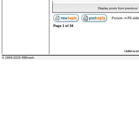
Display posts from previous:
Forum
->
På side
Page
1
of
34
Utviklet av
p
© 1999-2026 RBKweb