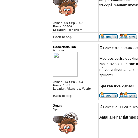
trekk på medlemsmøtet
Joined: 06 Sep 2002
Posts: 63208
Location: Trondhjem
Back to top
Baadshah/Tab
Posted: 07.09.2006 22:
Veteran
Mye positivt fra det kli
Noen av oss her inne tro
nå vet vi ihvertfall at d
spillere!
_________________
Joined: 14 Sep 2004
Posts: 4037
Sjel kan ikke kjøpes!
Location: Akershus, Vestby
Back to top
2mas
Posted: 21.11.2006 18:
Sjef
Antar alle har fått med