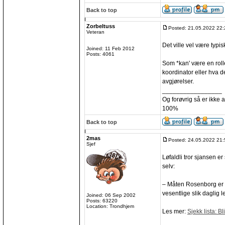
Back to top
Zorbeltuss
Posted: 21.05.2022 22:
Veteran
Det ville vel være typi
Joined: 11 Feb 2012
Posts: 4061
Som *kan' være en rolle
koordinator eller hva d
avgjørelser.
_________________
Og forøvrig så er ikke 
100%
Back to top
2mas
Posted: 24.05.2022 21:
Sjef
Løfaldli tror sjansen e
selv:
– Måten Rosenborg er o
vesentlige slik daglig 
Joined: 06 Sep 2002
Posts: 63220
Location: Trondhjem
Les mer:
Sjekk lista: B