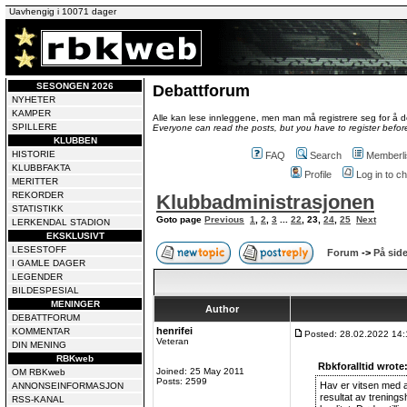
Uavhengig i 10071 dager
SESONGEN 2026
Debattforum
NYHETER
KAMPER
Alle kan lese innleggene, men man må registrere seg for å de
SPILLERE
Everyone can read the posts, but you have to register before
KLUBBEN
HISTORIE
FAQ
Search
Memberli
KLUBBFAKTA
Profile
Log in to 
MERITTER
REKORDER
Klubbadministrasjonen
STATISTIKK
Goto page
Previous
1
,
2
,
3
...
22
,
23
,
24
,
25
Next
LERKENDAL STADION
EKSKLUSIVT
LESESTOFF
Forum
->
På side
I GAMLE DAGER
LEGENDER
BILDESPESIAL
MENINGER
Author
DEBATTFORUM
henrifei
KOMMENTAR
Posted: 28.02.2022 14:
Veteran
DIN MENING
RBKweb
Rbkforalltid wrote
Joined: 25 May 2011
OM RBKweb
Posts: 2599
Hav er vitsen med a
ANNONSEINFORMASJON
resultat av trening
RSS-KANAL