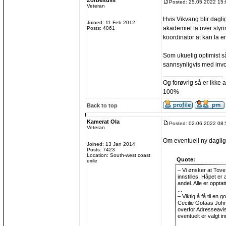
Zorbeltuss
Posted: 25.05.2022 15:
Veteran
Hvis Vikvang blir dagli
Joined: 11 Feb 2012
akademiet ta over styr
Posts: 4061
koordinator at kan la en
Som ukuelig optimist så
sannsynligvis med invo
_________________
Og forøvrig så er ikke 
100%
Back to top
Kamerat Ola
Posted: 02.06.2022 08:
Veteran
Om eventuell ny daglig 
Joined: 13 Jan 2014
Posts: 7423
Location: South-west coast
Quote:
exile
– Vi ønsker at Tov
innstilles. Håpet er
andel. Alle er oppta
...
– Viktig å få til en 
Cecilie Gotaas Joh
overfor Adresseavise
eventuelt er valgt in