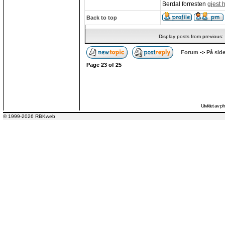
Berdal forresten
gjest 
Back to top
Display posts from previous:
Forum
->
På side
Page
23
of
25
Utviklet av
p
© 1999-2026 RBKweb