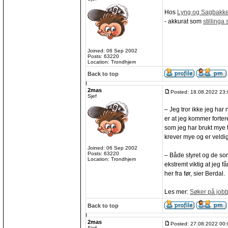
Hos
Lyng og Sagbakk
- akkurat som
stilling
Joined: 06 Sep 2002
Posts: 63220
Location: Trondhjem
Back to top
2mas
Posted: 18.08.2022 23:
Sjef
– Jeg tror ikke jeg har 
er at jeg kommer forter
som jeg har brukt mye t
krever mye og er veldig
Joined: 06 Sep 2002
Posts: 63220
– Både styret og de som
Location: Trondhjem
ekstremt viktig at jeg f
her fra før, sier Berdal.
Les mer:
Søker på jobb
Back to top
2mas
Posted: 27.08.2022 00:
Sjef