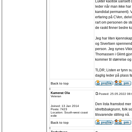
Lukter kaotisk uansett 
leder når man ikke har
kandidat permanent). Vik
erfaring på CVen, delvis
rart om personen de sto
de raskt finner bedre k
Jeg har liten kjennskap
og Sivertsen spennende 
person. Jeg synes Viki
Thomassen i Glimt gjor
kommer til størrelse og
TLDR; Listen er tynn su
daglig leder på plass f
Back to top
Kamerat Ola
Posted: 25.05.2022 08:
Veteran
Den lista framstod me
Joined: 13 Jan 2014
idrettsbakgrunn, folk s
Posts: 7423
Location: South-west coast
tilsvarende stilling nå.
exile
Back to top