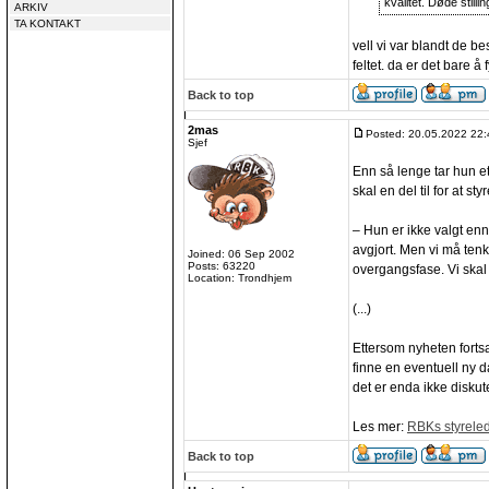
kvalitet. Døde still
ARKIV
TA KONTAKT
vell vi var blandt de be
feltet. da er det bare å 
Back to top
2mas
Posted: 20.05.2022 22:
Sjef
Enn så lenge tar hun e
skal en del til for at st
– Hun er ikke valgt ennå,
avgjort. Men vi må tenk
Joined: 06 Sep 2002
Posts: 63220
overgangsfase. Vi skal 
Location: Trondhjem
(...)
Ettersom nyheten fortsa
finne en eventuell ny da
det er enda ikke diskute
Les mer:
RBKs styrele
Back to top