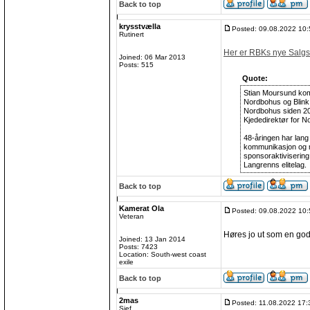
Back to top
krysstvælla
Posted: 09.08.2022 10:
Rutinert
Her er RBKs nye Salgs
Joined: 06 Mar 2013
Posts: 515
Quote:
Stian Moursund kom
Nordbohus og Blink
Nordbohus siden 200
Kjededirektør for N
48-åringen har lang 
kommunikasjon og me
sponsoraktiviserin
Langrenns elitelag.
Back to top
Kamerat Ola
Posted: 09.08.2022 10:
Veteran
Høres jo ut som en god
Joined: 13 Jan 2014
Posts: 7423
Location: South-west coast
exile
Back to top
2mas
Posted: 11.08.2022 17:
Sjef