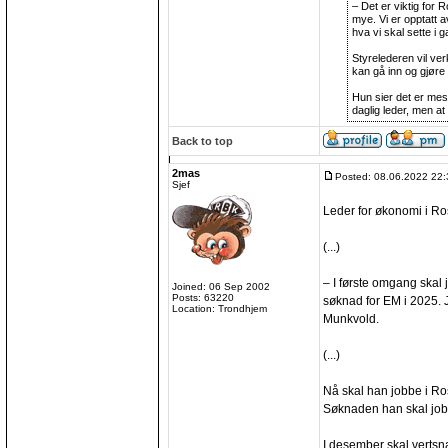
– Det er viktig for 
mye. Vi er opptatt 
hva vi skal sette i
Styrelederen vil ve
kan gå inn og gjøre 
Hun sier det er mest
daglig leder, men at
Back to top
2mas
Posted: 08.06.2022 22:
Sjef
Leder for økonomi i Ro
(...)
– I første omgang skal je
Joined: 06 Sep 2002
Posts: 63220
søknad for EM i 2025. J
Location: Trondhjem
Munkvold.
(...)
Nå skal han jobbe i Ros
Søknaden han skal jobb
I desember skal vertsnas