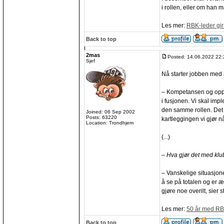
i rollen, eller om han
Les mer:
RBK-leder gir 
Back to top
2mas
Posted: 14.06.2022 22:
Sjef
Nå starter jobben med å 
– Kompetansen og oppga
i fusjonen. Vi skal imp
den samme rollen. Det 
Joined: 06 Sep 2002
Posts: 63220
kartleggingen vi gjør n
Location: Trondhjem
(...)
– Hva gjør det med klubb
– Vanskelige situasjoner
å se på totalen og er æ
gjøre noe overilt, sier 
Les mer:
50 år med RBK
Back to top