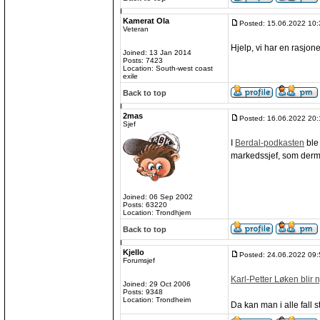
Kamerat Ola
Posted: 15.06.2022 10:
Veteran
Hjelp, vi har en rasjone
Joined: 13 Jan 2014
Posts: 7423
Location: South-west coast
exile
Back to top
2mas
Posted: 16.06.2022 20:
Sjef
I
Berdal-podkasten
ble 
markedssjef, som dermed
Joined: 06 Sep 2002
Posts: 63220
Location: Trondhjem
Back to top
Kjello
Posted: 24.06.2022 09:
Forumsjef
Karl-Petter Løken blir
Joined: 29 Oct 2006
Posts: 9348
Location: Trondheim
Da kan man i alle fall s