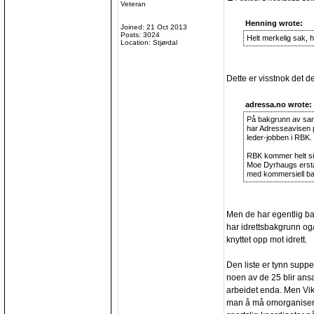
Veteran
Henning wrote:
Joined: 21 Oct 2013
Posts: 3024
Helt merkelig sak, h
Location: Stjørdal
Dette er visstnok det d
adressa.no wrote:
På bakgrunn av sam
har Adresseavisen p
leder-jobben i RBK.
RBK kommer helt sikke
Moe Dyrhaugs erstat
med kommersiell bakg
Men de har egentlig bar
har idrettsbakgrunn og/
knyttet opp mot idrett.
Den liste er tynn suppe 
noen av de 25 blir ansa
arbeidet enda. Men Vik
man å må omorganisere 