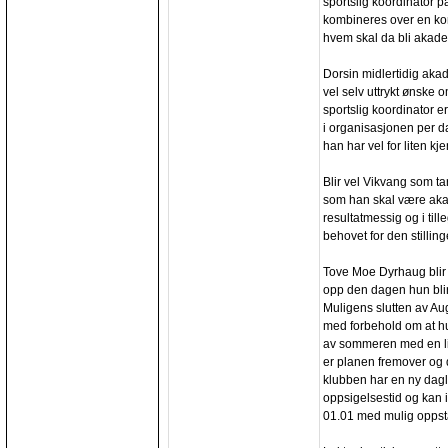
sportslig koordinator p
kombineres over en kor
hvem skal da bli akadem
Dorsin midlertidig aka
vel selv uttrykt ønske o
sportslig koordinator er
i organisasjonen per dag
han har vel for liten k
Blir vel Vikvang som ta
som han skal være akad
resultatmessig og i til
behovet for den stilling
Tove Moe Dyrhaug blir v
opp den dagen hun blir
Muligens slutten av Aug
med forbehold om at hun 
av sommeren med en lit
er planen fremover og
klubben har en ny dag
oppsigelsestid og kan 
01.01 med mulig oppstar