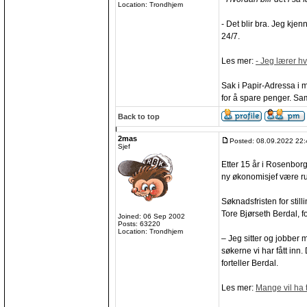
Location: Trondhjem
- Det blir bra. Jeg kje
24/7.
Les mer:
- Jeg lærer h
Sak i Papir-Adressa i m
for å spare penger. Sa
Back to top
2mas
Posted: 08.09.2022 22:
Sjef
Etter 15 år i Rosenbor
ny økonomisjef være ru
Søknadsfristen for still
Tore Bjørseth Berdal, fo
Joined: 06 Sep 2002
Posts: 63220
Location: Trondhjem
– Jeg sitter og jobber 
søkerne vi har fått inn
forteller Berdal.
Les mer:
Mange vil ha 