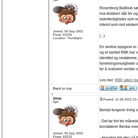
Rosenborg Ballklub søk
hva klubben står for og
lederferdigheter som e
internt som mot ekstern
Joined: 06 Sep 2002
Posts: 63220
(...)
Location: Trondhjem
En sentral oppgave er 
og et samlet RBK har v
identitet og omdømme, 
forretningsmuligheter o
for å realisere verdier 
Les mer:
RBK søker dag
Back to top
2mas
Posted: 31.08.2022 22:
Sjef
Berdal fungerer trolig
- Det tar fort tre måned
konstaterer Berdal ove
Joined: 06 Sep 2002
Posts: 63220
- Hvordan blir det i så