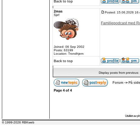
Back to top
2mas
Posted: 15.06.2026 16:
Sjef
Familiepodcast med R
Joined: 06 Sep 2002
Posts: 63199
Location: Trondhjem
Back to top
Display posts from previous:
Forum
->
På side
Page
4
of
4
Utviklet av
p
© 1999-2026 RBKweb