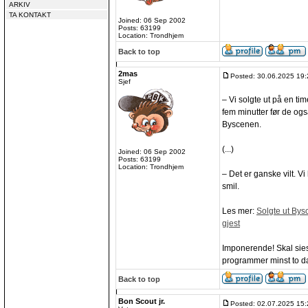
ARKIV
TA KONTAKT
Joined: 06 Sep 2002
Posts: 63199
Location: Trondhjem
Back to top
2mas
Posted: 30.06.2025 19:
Sjef
– Vi solgte ut på en tim
fem minutter før de og
Byscenen.
(...)
Joined: 06 Sep 2002
Posts: 63199
Location: Trondhjem
– Det er ganske vilt. V
smil.
Les mer:
Solgte ut Bys
gjest
Imponerende! Skal sies 
programmer minst to da
Back to top
Bon Scout jr.
Posted: 02.07.2025 15: