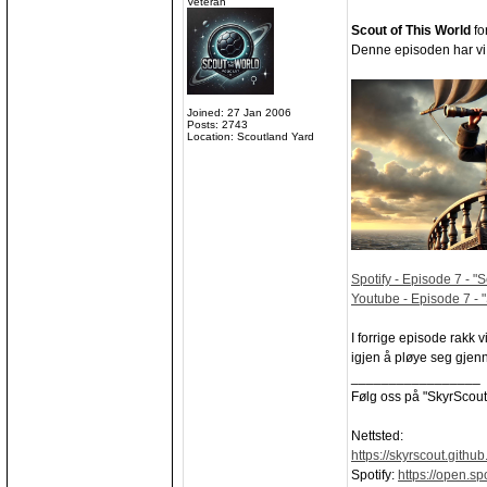
Veteran
Scout of This World
fo
Denne episoden har vi,
Joined: 27 Jan 2006
Posts: 2743
Location: Scoutland Yard
Spotify - Episode 7 - "
Youtube - Episode 7 - 
I forrige episode rakk 
igjen å pløye seg gj
_________________
Følg oss på "SkyrScout"
Nettsted:
https://skyrscout.github.
Spotify:
https://open.sp