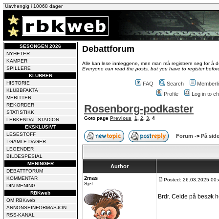
Uavhengig i 10068 dager
SESONGEN 2026
Debattforum
NYHETER
KAMPER
Alle kan lese innleggene, men man må registrere seg for å de
SPILLERE
Everyone can read the posts, but you have to register before
KLUBBEN
HISTORIE
FAQ
Search
Memberli
KLUBBFAKTA
Profile
Log in to 
MERITTER
REKORDER
Rosenborg-podkaster
STATISTIKK
Goto page
Previous
1
,
2
,
3
,
4
LERKENDAL STADION
EKSKLUSIVT
LESESTOFF
Forum
->
På side
I GAMLE DAGER
LEGENDER
BILDESPESIAL
MENINGER
Author
DEBATTFORUM
2mas
KOMMENTAR
Posted: 26.03.2025 00:
Sjef
DIN MENING
RBKweb
Brdr. Ceide på besøk 
OM RBKweb
ANNONSEINFORMASJON
RSS-KANAL