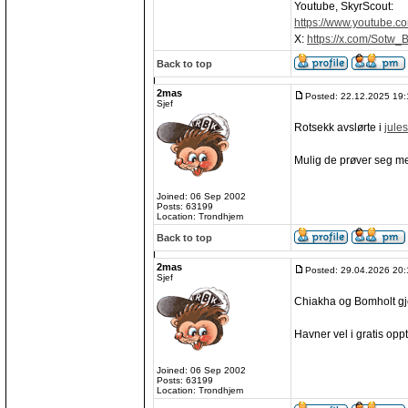
Youtube, SkyrScout:
https://www.youtube.
X:
https://x.com/Sotw_
Back to top
2mas
Posted: 22.12.2025 19:
Sjef
Rotsekk avslørte i
jule
Mulig de prøver seg m
Joined: 06 Sep 2002
Posts: 63199
Location: Trondhjem
Back to top
2mas
Posted: 29.04.2026 20:
Sjef
Chiakha og Bomholt gj
Havner vel i gratis oppt
Joined: 06 Sep 2002
Posts: 63199
Location: Trondhjem