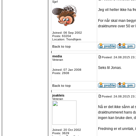
Sjef
Jeg vil heller ikke ha fr
For når skal man begynn
draktnumre over 50 er l
Joined: 06 Sep 2002
Posts: 63204
Location: Trondhjem
Back to top
media
Posted: 24.08.2015 23:
Veteran
Seks til Jonas.
Joined: 07 Jan 2008
Posts: 2608
Back to top
joakleis
Posted: 24.08.2015 23:
Veteran
Nå er det ikke sånn at
draktnummeret hans da. 
ingen kan bruke den, da
Fredning er et unntak, 
Joined: 20 Oct 2002
Posts: 3629
_________________