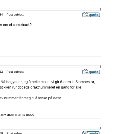
34
Post subject:
er om et comeback?
22
Post subject:
Nå begynner jeg å helle mot at vi gir 6-eren til Stamnestrø,
mystikken rundt dette draktnummeret en gang for alle.
av nummer får meg til å tenke på dette:
t my grammar is good.
58
Post subject: