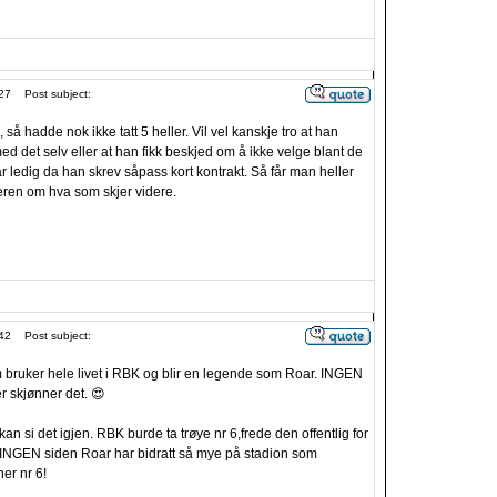
27
Post subject:
, så hadde nok ikke tatt 5 heller. Vil vel kanskje tro at han
med det selv eller at han fikk beskjed om å ikke velge blant de
ledig da han skrev såpass kort kontrakt. Så får man heller
nteren om hva som skjer videre.
42
Post subject:
om bruker hele livet i RBK og blir en legende som Roar. INGEN
er skjønner det. 😍
kan si det igjen. RBK burde ta trøye nr 6,frede den offentlig for
n. INGEN siden Roar har bidratt så mye på stadion som
ner nr 6!