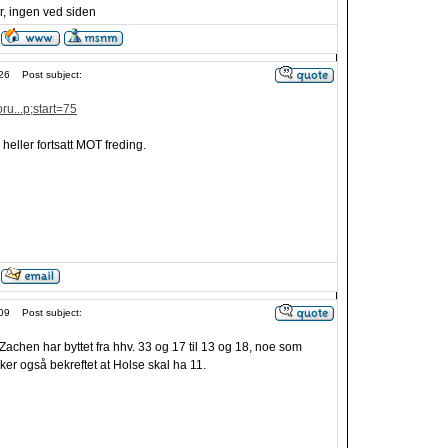
, ingen ved siden
26
Post subject:
ru...p;start=75
e heller fortsatt MOT freding.
09
Post subject:
Zachen har byttet fra hhv. 33 og 17 til 13 og 18, noe som
rker også bekreftet at Holse skal ha 11.