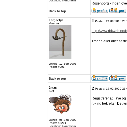
Location: Trondheim
Rosenborg - Ingen over
Back to top
Largactyl
Posted: 24.08.2015 23:
Veteran
http://www.rbkweb.no/fo
Tror de aller aller flest
Joined: 12 Sep 2005
Posts: 4001
Back to top
2mas
Posted: 17.02.2020 23:
Sjef
Registrerer at Faye og 
rbk.no
bekrefter. Det vi
Joined: 06 Sep 2002
Posts: 63204
Location: Trondhjem