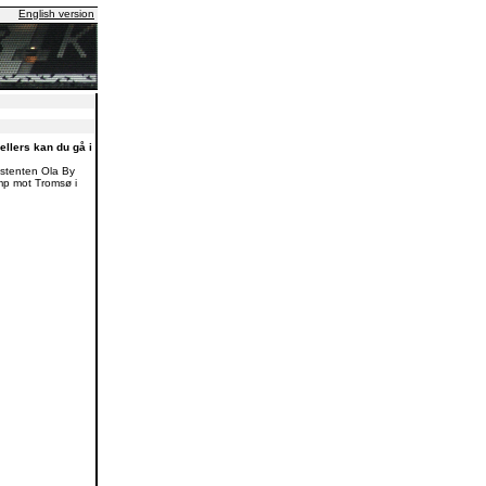
English version
 ellers kan du gå i
istenten Ola By
mp mot Tromsø i