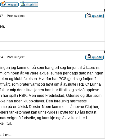
17
Post subject:
en.
24
Post subject:
k ingen jeg kommer på som har gjort seg fortjent til å bære nr.
om, om noen år, vil være aktuelle, men per dags dato har ingen
teten og klubbfølelsen. Hvorfor har PCS gjort seg fortjent?
t" vårt, som prater varmt og høyt om å avslutte i RBK? Lunna
sfaktor mtp den situasjonen han har tillatt seg selv å oppleve
n har spilt i RBK. Men med Fredrikstad, Odense og Start som
ikke han noen klubb-stayer. Den foreløpig nærmeste
me på er faktisk Dorsin. Noen kommer til å nevne Cluj her,
ders tanketomhet kan unnskyldes i bytte for 10 års trofast
as velger å fortsette, og kanskje også avslutte her i
 i tvil.
rthvitt.