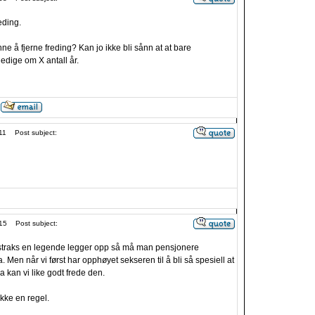
eding.
e å fjerne freding? Kan jo ikke bli sånn at at bare
edige om X antall år.
11
Post subject:
15
Post subject:
 straks en legende legger opp så må man pensjonere
Men når vi først har opphøyet sekseren til å bli så spesiell at
 kan vi like godt frede den.
ikke en regel.