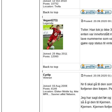
Joined: 12 Oct 2010
Posts: 10752
Location: Trolla
Back to top
Vegard2711
Posted: 20.09.2020 00:
Legende
Tviler. Han tok jo ikke 3
enten var inneforstått 
lave nummerne som var 
gjøre opp status til vi
Joined: 25 May 2011
Posts: 12060
Back to top
Cyrilp
Posted: 20.09.2020 01:
Veteran
Nr 6 skal gå til den s
Joined: 03 Aug 2008
fortjener den trøyen. P
Posts: 4146
Location: Elsker Molde by, ikke
MFK... Savner alltid Nidaros.
Jeg har sagt det før og 
så å gi den til Kjerne
Kjernen. Kjernen fortje
_________________