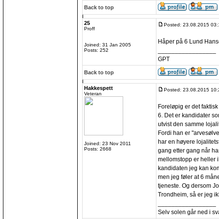
Back to top
25
Posted: 23.08.2015 03:
Proff
Håper på 6 Lund Hans
Joined: 31 Jan 2005
_________________
Posts: 252
GPT
Back to top
Hakkespett
Posted: 23.08.2015 10:
Veteran
Foreløpig er det faktis
6. Det er kandidater s
utvist den samme lojali
Fordi han er "arvesølve
har en høyere lojalitet
Joined: 23 Nov 2011
Posts: 2668
gang etter gang når ha
mellomstopp er heller 
kandidaten jeg kan kom
men jeg føler at 6 måne
tjeneste. Og dersom Jon
Trondheim, så er jeg ikke
_________________
Selv solen går ned i sva