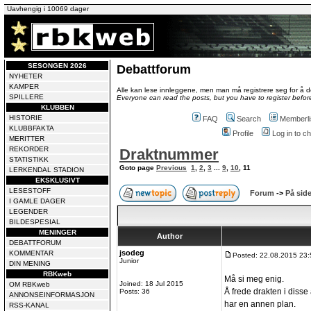
Uavhengig i 10069 dager
SESONGEN 2026
Debattforum
NYHETER
KAMPER
Alle kan lese innleggene, men man må registrere seg for å de
SPILLERE
Everyone can read the posts, but you have to register before
KLUBBEN
HISTORIE
FAQ
Search
Memberli
KLUBBFAKTA
Profile
Log in to 
MERITTER
REKORDER
Draktnummer
STATISTIKK
Goto page
Previous
1
,
2
,
3
...
9
,
10
,
11
LERKENDAL STADION
EKSKLUSIVT
LESESTOFF
Forum
->
På side
I GAMLE DAGER
LEGENDER
BILDESPESIAL
MENINGER
Author
DEBATTFORUM
jsodeg
KOMMENTAR
Posted: 22.08.2015 23:
Junior
DIN MENING
RBKweb
Må si meg enig.
Joined: 18 Jul 2015
OM RBKweb
Å frede drakten i disse 
Posts: 36
ANNONSEINFORMASJON
har en annen plan.
RSS-KANAL