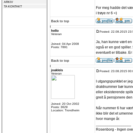
ARKIV
TA KONTAKT
For meg hadde det vært 
i trøye nr 6 =)
Back to top
hello
Posted: 22.08.2015 23:
Veteran
Ja, han kunne vært en s
Joined: 04 Apr 2008
også er en god spiller. 
Posts: 7891
eventuelt er tilbake. Er
Back to top
joakleis
Posted: 23.08.2015 00:
Veteran
I utgangspunktet er jeg 
draktnummer bør kunne b
eller eksisterende spill
greit å pensjonere den 
Joined: 20 Oct 2002
Posts: 3629
Når nummer 6 har vært le
Location: Trondheim
ikke blir det et umenne
hvor mange år.
_________________
Rosenborg - Ingen over