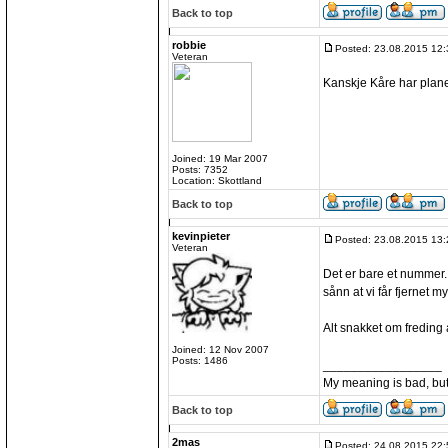
Back to top
robbie
Posted: 23.08.2015 12:
Veteran
Kanskje Kåre har plan
Joined: 19 Mar 2007
Posts: 7352
Location: Skottland
Back to top
kevinpieter
Posted: 23.08.2015 13:
Veteran
Det er bare et nummer. 
sånn at vi får fjernet 
Alt snakket om freding 
Joined: 12 Nov 2007
Posts: 1486
_________________
My meaning is bad, bu
Back to top
2mas
Posted: 24.08.2015 22: