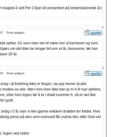
magisk å sett Per Ciljan bli presentert på lerkendal(neste år)
57
Post subject:
lik spiller. En som man vet vil være her ut karrieren og som
Spørs om det ikke tar lenger tid enn et år, dessverre, før han
 bare 28 år.
03
Post subject:
enig i at fredning ikke er tingen, da jeg mener at alle
rukes av alle. Men hvis man ikke kan gi nr 6 til nye spillere,
ere, eller hvis ingen tør å ta i drakt nummer 6, så er det like
for godt.
dig i 5 år, kan vi like gjerne erklære drakten for fredet. Hvis
skelig press på den som evenuelt får overta det, etter Gud vet
, ingen ved siden