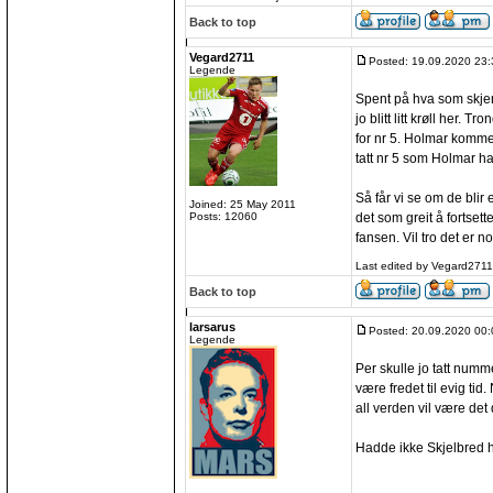
Back to top
Vegard2711
Posted: 19.09.2020 23:
Legende
Spent på hva som skje
jo blitt litt krøll her.
for nr 5. Holmar kommer
tatt nr 5 som Holmar ha
Så får vi se om de bli
Joined: 25 May 2011
det som greit å fortse
Posts: 12060
fansen. Vil tro det er 
Last edited by Vegard2711 
Back to top
larsarus
Posted: 20.09.2020 00:
Legende
Per skulle jo tatt numme
være fredet til evig tid
all verden vil være det
Hadde ikke Skjelbred h