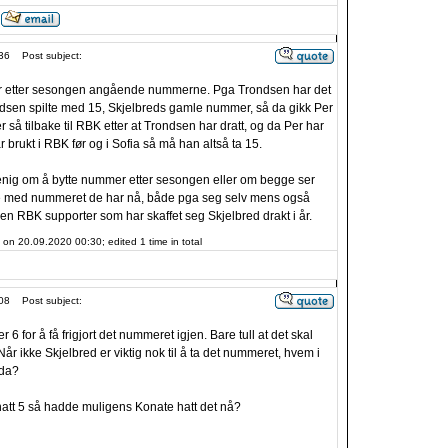
36
Post subject:
r etter sesongen angående nummerne. Pga Trondsen har det
 Trondsen spilte med 15, Skjelbreds gamle nummer, så da gikk Per
 så tilbake til RBK etter at Trondsen har dratt, og da Per har
r brukt i RBK før og i Sofia så må han altså ta 15.
r enig om å bytte nummer etter sesongen eller om begge ser
tte med nummeret de har nå, både pga seg selv mens også
noen RBK supporter som har skaffet seg Skjelbred drakt i år.
on 20.09.2020 00:30; edited 1 time in total
08
Post subject:
r 6 for å få frigjort det nummeret igjen. Bare tull at det skal
. Når ikke Skjelbred er viktig nok til å ta det nummeret, hvem i
 da?
att 5 så hadde muligens Konate hatt det nå?