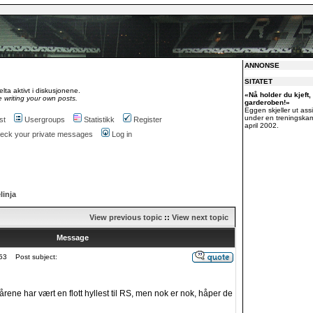
ANNONSE
SITATET
lta aktivt i diskusjonene.
«Nå holder du kjeft,
 writing your own posts.
garderoben!»
Eggen skjeller ut ass
under en treningska
st
Usergroups
Statistikk
Register
april 2002.
check your private messages
Log in
linja
View previous topic
::
View next topic
Message
53
Post subject:
årene har vært en flott hyllest til RS, men nok er nok, håper de