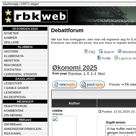
Uavhengig i 10071 dager
SESONGEN 2026
Debattforum
NYHETER
KAMPER
Alle kan lese innleggene, men man må registrere seg for å de
SPILLERE
Everyone can read the posts, but you have to register before
KLUBBEN
HISTORIE
FAQ
Search
Memberli
KLUBBFAKTA
Profile
Log in to 
MERITTER
REKORDER
Økonomi 2025
STATISTIKK
Goto page
Previous
1
,
2
,
3
,
4
Next
LERKENDAL STADION
EKSKLUSIVT
LESESTOFF
Forum
->
På side
I GAMLE DAGER
LEGENDER
BILDESPESIAL
MENINGER
Author
DEBATTFORUM
robbie
KOMMENTAR
Posted: 13.02.2025 10:
Veteran
DIN MENING
RBKweb
EspN wrote:
OM RBKweb
Vi har truffet med t
ANNONSEINFORMASJON
gjengen forsvinner? 
RSS-KANAL