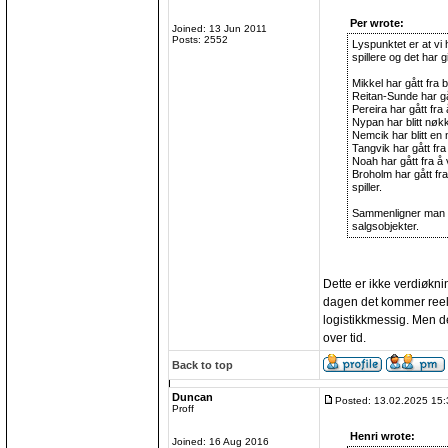
Per wrote:
Joined: 13 Jun 2011
Posts: 2552
Lyspunktet er at vi h
spillere og det har 
Mikkel har gått fra b
Reitan-Sunde har gåt
Pereira har gått fra
Nypan har blitt nøkk
Nemcik har blitt en 
Tangvik har gått fra
Noah har gått fra å 
Broholm har gått fra 
spiller.
Sammenligner man st
salgsobjekter.
Dette er ikke verdiøknin
dagen det kommer reele 
logistikkmessig. Men 
over tid.
Back to top
Duncan
Posted: 13.02.2025 15:
Proff
Henri wrote:
Joined: 16 Aug 2016