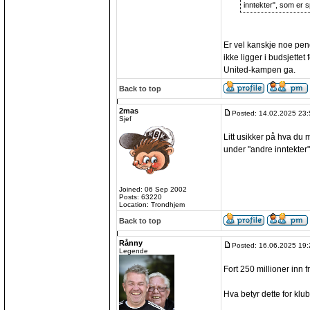
inntekter", som er sp
Er vel kanskje noe pen
ikke ligger i budsjette
United-kampen ga.
Back to top
2mas
Posted: 14.02.2025 23:
Sjef
Litt usikker på hva du
under "andre inntekter" 
Joined: 06 Sep 2002
Posts: 63220
Location: Trondhjem
Back to top
Rånny
Posted: 16.06.2025 19:
Legende
Fort 250 millioner inn
Hva betyr dette for kl