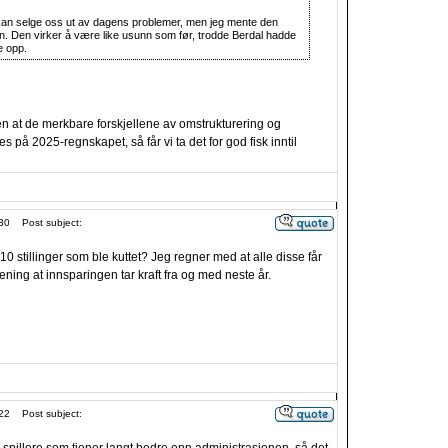
vi kan selge oss ut av dagens problemer, men jeg mente den
en. Den virker å være like usunn som før, trodde Berdal hadde
e opp.
en at de merkbare forskjellene av omstrukturering og
ses på 2025-regnskapet, så får vi ta det for god fisk inntil
30
Post subject:
10 stillinger som ble kuttet? Jeg regner med at alle disse får
mening at innsparingen tar kraft fra og med neste år.
22
Post subject: