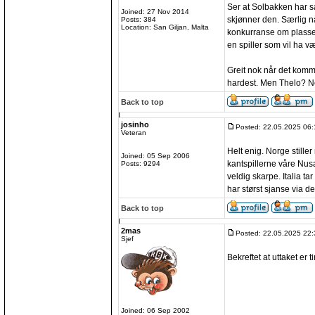
Ser at Solbakken har sa
Joined: 27 Nov 2014
skjønner den. Særlig n
Posts: 384
Location: San Giljan, Malta
konkurranse om plassene
en spiller som vil ha v
Greit nok når det komm
hardest. Men Thelo? Ne
Back to top
josinho
Posted: 22.05.2025 06:
Veteran
Helt enig. Norge still
Joined: 05 Sep 2006
kantspillerne våre Nus
Posts: 9294
veldig skarpe. Italia ta
har størst sjanse via det
Back to top
2mas
Posted: 22.05.2025 22:
Sjef
Bekreftet at uttaket er 
Joined: 06 Sep 2002