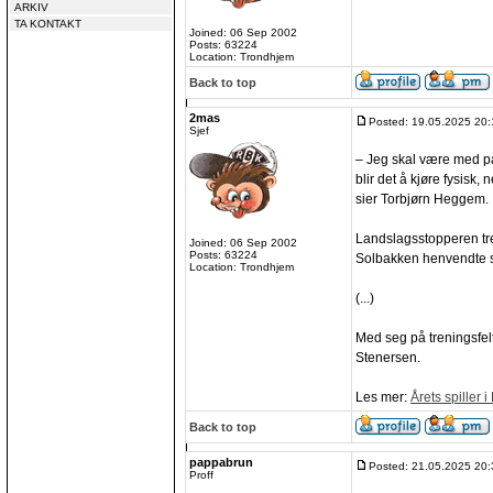
ARKIV
TA KONTAKT
Joined: 06 Sep 2002
Posts: 63224
Location: Trondhjem
Back to top
2mas
Posted: 19.05.2025 20:
Sjef
– Jeg skal være med p
blir det å kjøre fysisk
sier Torbjørn Heggem.
Landslagsstopperen tr
Joined: 06 Sep 2002
Posts: 63224
Solbakken henvendte se
Location: Trondhjem
(...)
Med seg på treningsfelt
Stenersen.
Les mer:
Årets spiller
Back to top
pappabrun
Posted: 21.05.2025 20:
Proff