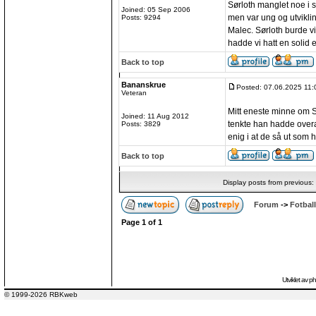
Sørloth manglet noe i si
Joined: 05 Sep 2006
men var ung og utvikli
Posts: 9294
Malec. Sørloth burde v
hadde vi hatt en solid 
Back to top
Bananskrue
Posted: 07.06.2025 11:
Veteran
Mitt eneste minne om S
Joined: 11 Aug 2012
tenkte han hadde overa
Posts: 3829
enig i at de så ut som 
Back to top
Display posts from previous:
Forum
->
Fotball
Page
1
of
1
Utviklet av
p
© 1999-2026 RBKweb