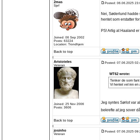
2mas
Posted: 06.06.2025 23:
Sjef
Nei, Søderlund hadde sl
hentet som erstatter for
PS! Artig at Haaland er
Joined: 06 Sep 2002
Posts: 63224
Location: Trondhjem
Back to top
Aristoteles
Posted: 07.06.2025 02:
Veteran
WT62 wrote:
Tenker de som fant 
Vi hentet vel inn en
Jeg syntes Sørlot var al
Joined: 25 Nov 2006
Posts: 3606
bekrefte at jeg sover d
Back to top
josinho
Posted: 07.06.2025 09:
Veteran