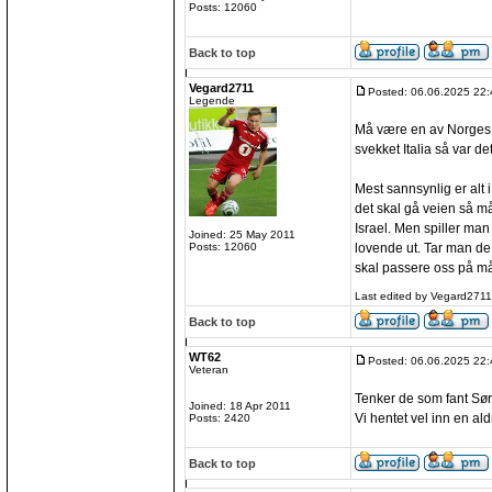
Posts: 12060
Back to top
Vegard2711
Posted: 06.06.2025 22:
Legende
Må være en av Norges be
svekket Italia så var d
Mest sannsynlig er alt
det skal gå veien så m
Israel. Men spiller man
Joined: 25 May 2011
lovende ut. Tar man de 
Posts: 12060
skal passere oss på mål
Last edited by Vegard2711 
Back to top
WT62
Posted: 06.06.2025 22:
Veteran
Tenker de som fant Sør
Joined: 18 Apr 2011
Vi hentet vel inn en al
Posts: 2420
Back to top