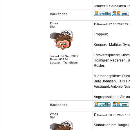
Uttaket til Solbakken i m
Back to top
2mas
Posted: 27.05.2025 22:
Sjef
Troppen
:
Keepere: Mathias Dynge
Forsvarsspillere: Kris
Joined: 06 Sep 2002
Posts: 63224
Holmgren Pedersen, Jul
Location: Trondhjem
Rösler.
Midtbanespillere: Osc
Berg Johnsen, Felix H
Aasgaard, Antonio Nus
Angrepsspillere: Alexa
Back to top
2mas
Posted: 30.05.2025 18:
Sjef
Solbakken om Tangvik