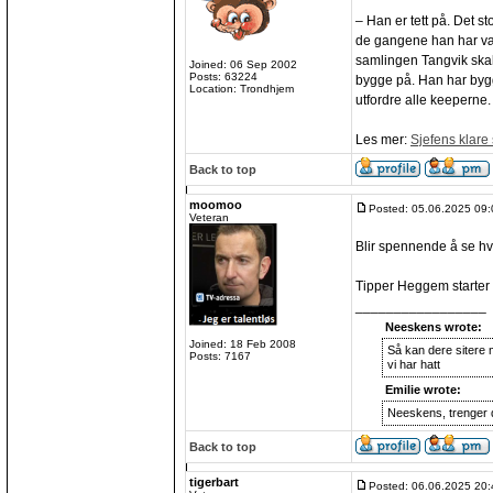
– Han er tett på. Det s
de gangene han har vær
samlingen Tangvik ska
Joined: 06 Sep 2002
Posts: 63224
bygge på. Han har bygge
Location: Trondhjem
utfordre alle keeperne.
Les mer:
Sjefens klare
Back to top
moomoo
Posted: 05.06.2025 09:
Veteran
Blir spennende å se hv
Tipper Heggem starter
_________________
Neeskens wrote:
Joined: 18 Feb 2008
Så kan dere sitere 
Posts: 7167
vi har hatt
Emilie wrote:
Neeskens, trenger 
Back to top
tigerbart
Posted: 06.06.2025 20: