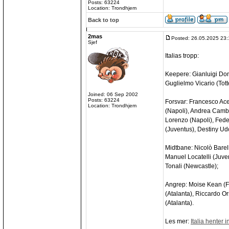
Posts: 63224
Location: Trondhjem
Back to top
2mas
Posted: 26.05.2025 23:
Sjef
Italias tropp:
Keepere: Gianluigi Don
Guglielmo Vicario (Tot
Joined: 06 Sep 2002
Posts: 63224
Forsvar: Francesco Acer
Location: Trondhjem
(Napoli), Andrea Camb
Lorenzo (Napoli), Feder
(Juventus), Destiny Ud
Midtbane: Nicolò Barell
Manuel Locatelli (Juve
Tonali (Newcastle);
Angrep: Moise Kean (Fi
(Atalanta), Riccardo O
(Atalanta).
Les mer:
Italia henter 