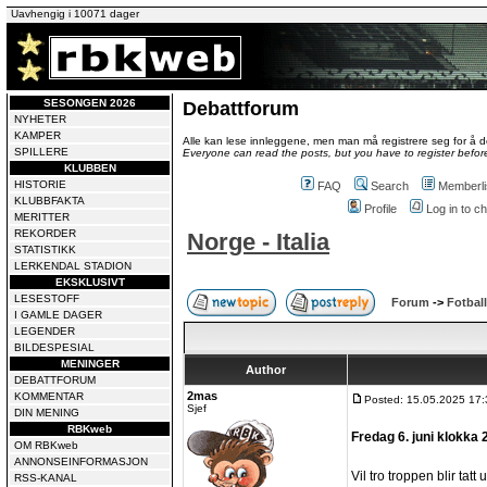
Uavhengig i 10071 dager
SESONGEN 2026
Debattforum
NYHETER
KAMPER
Alle kan lese innleggene, men man må registrere seg for å de
SPILLERE
Everyone can read the posts, but you have to register before
KLUBBEN
HISTORIE
FAQ
Search
Memberli
KLUBBFAKTA
Profile
Log in to 
MERITTER
REKORDER
Norge - Italia
STATISTIKK
LERKENDAL STADION
EKSKLUSIVT
LESESTOFF
Forum
->
Fotball
I GAMLE DAGER
LEGENDER
BILDESPESIAL
MENINGER
Author
DEBATTFORUM
2mas
KOMMENTAR
Posted: 15.05.2025 17:
Sjef
DIN MENING
RBKweb
Fredag 6. juni klokka
OM RBKweb
ANNONSEINFORMASJON
Vil tro troppen blir tatt
RSS-KANAL