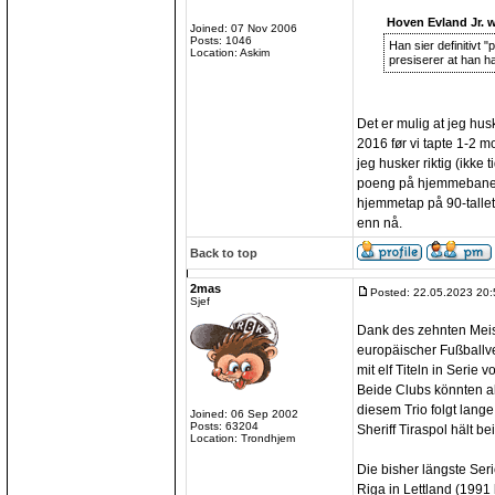
Hoven Evland Jr. w
Joined: 07 Nov 2006
Posts: 1046
Han sier definitivt
Location: Askim
presiserer at han har
Det er mulig at jeg hus
2016 før vi tapte 1-2 mo
jeg husker riktig (ikke ti
poeng på hjemmebane i
hjemmetap på 90-tallet
enn nå.
Back to top
2mas
Posted: 22.05.2023 20:
Sjef
Dank des zehnten Meist
europäischer Fußballve
mit elf Titeln in Seri
Beide Clubs könnten a
diesem Trio folgt lan
Joined: 06 Sep 2002
Posts: 63204
Sheriff Tiraspol hält be
Location: Trondhjem
Die bisher längste Seri
Riga in Lettland (1991 