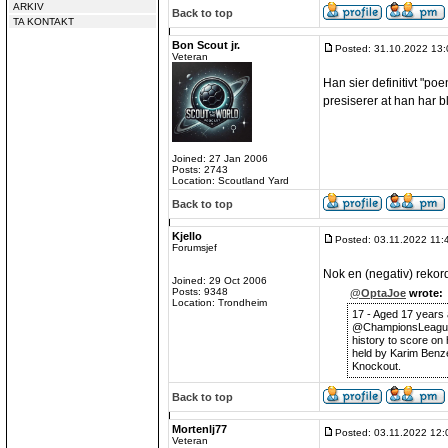
ARKIV
Back to top
TA KONTAKT
Bon Scout jr.
Posted: 31.10.2022 13:
Veteran
Han sier definitivt "p
presiserer at han har bli
Joined: 27 Jan 2006
Posts: 2743
Location: Scoutland Yard
Back to top
Kjello
Posted: 03.11.2022 11:
Forumsjef
Nok en (negativ) rekord 
Joined: 29 Oct 2006
Posts: 9348
@OptaJoe
wrote:
Location: Trondheim
17 - Aged 17 years
@ChampionsLeagu
history to score on 
held by Karim Benz
Knockout.
Back to top
Mortenlj77
Posted: 03.11.2022 12:
Veteran