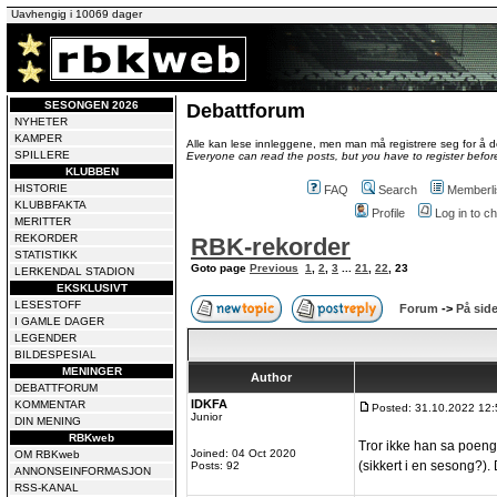
Uavhengig i 10069 dager
SESONGEN 2026
Debattforum
NYHETER
KAMPER
Alle kan lese innleggene, men man må registrere seg for å de
SPILLERE
Everyone can read the posts, but you have to register before
KLUBBEN
HISTORIE
FAQ
Search
Memberli
KLUBBFAKTA
Profile
Log in to 
MERITTER
REKORDER
RBK-rekorder
STATISTIKK
Goto page
Previous
1
,
2
,
3
...
21
,
22
,
23
LERKENDAL STADION
EKSKLUSIVT
LESESTOFF
Forum
->
På side
I GAMLE DAGER
LEGENDER
BILDESPESIAL
MENINGER
Author
DEBATTFORUM
IDKFA
KOMMENTAR
Posted: 31.10.2022 12:
Junior
DIN MENING
RBKweb
Tror ikke han sa poen
Joined: 04 Oct 2020
OM RBKweb
(sikkert i en sesong?).
Posts: 92
ANNONSEINFORMASJON
RSS-KANAL