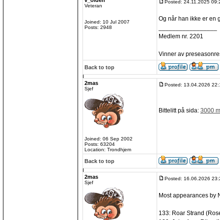
v_olden
Posted: 24.11.2025 09:
Veteran
Og når han ikke er en gri
Joined: 10 Jul 2007
_________________
Posts: 2948
Medlem nr. 2201
Vinner av preseasonre
Back to top
2mas
Posted: 13.04.2026 22:
Sjef
Bittelitt på sida:
3000 må
Joined: 06 Sep 2002
Posts: 63204
Location: Trondhjem
Back to top
2mas
Posted: 16.06.2026 23:
Sjef
Most appearances by No
133: Roar Strand (Ros