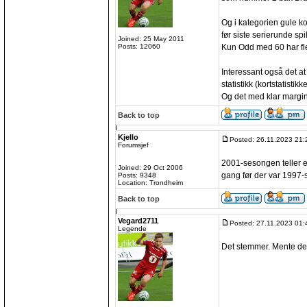
Og i kategorien gule ko
før siste serierunde spi
Joined: 25 May 2011
Kun Odd med 60 har fle
Posts: 12060
Interessant også det a
statistikk (kortstatisti
Og det med klar margi
Back to top
Kjello
Posted: 26.11.2023 21:
Forumsjef
2001-sesongen teller e
Joined: 29 Oct 2006
gang før der var 1997
Posts: 9348
Location: Trondheim
Back to top
Vegard2711
Posted: 27.11.2023 01:
Legende
Det stemmer. Mente det 