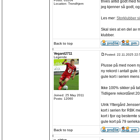
Posts: 63204
trives alltid godt med N
Location: Trondhjem
jeg kjenner så godt, og
Les mer:
Storklubber si
Skal sies at en del av 
klubber.
Back to top
Vegard2711
Posted: 22.11.2025 22:
Legende
Plusse på med noen nye
ny rekord i antall gule.
gule kort i serien mens
Ikke 100% sikker på tall
Tidligere rekordåret 2
Joined: 25 May 2011
Posts: 12060
Ulrik Yttergård Jensse
kort i serien for RBK 
kort i fjor og bestemte
gule kort på 79 seriek
Back to top