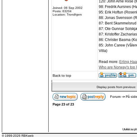
120: John Arne Riise 
98: Fredrik Aursnes (H
Joined: 06 Sep 2002
Posts: 63204
95: Erik Hoftun (Rosen
Location: Trondhjem
88: Jonas Svensson (R
87: Bent Skammelsrud
87: Ole Gunnar Solskj
87: Kristoffer Zachari
86: Christer Basma (K
85: John Carew (Våler
Villa)
Read more:
Erling Haa
Who are Norway's top
Back to top
Display posts from previous:
Forum
->
På side
Page
23
of
23
Utviklet av
p
© 1999-2026 RBKweb