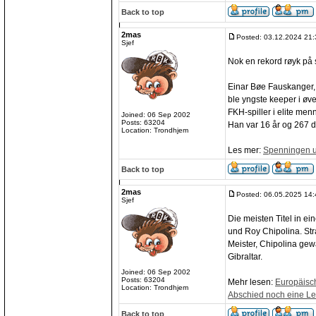
Back to top
2mas
Posted: 03.12.2024 21:
Sjef
Nok en rekord røyk på
Einar Bøe Fauskanger, 
ble yngste keeper i øv
FKH-spiller i elite me
Joined: 06 Sep 2002
Posts: 63204
Han var 16 år og 267 d
Location: Trondhjem
Les mer:
Spenningen u
Back to top
2mas
Posted: 06.05.2025 14:
Sjef
Die meisten Titel in ei
und Roy Chipolina. St
Meister, Chipolina gew
Gibraltar.
Joined: 06 Sep 2002
Posts: 63204
Mehr lesen:
Europäisc
Location: Trondhjem
Abschied noch eine L
Back to top