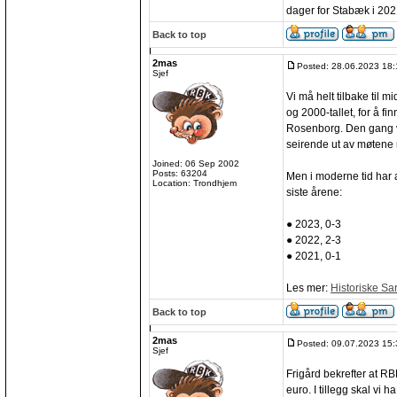
dager for Stabæk i 202
Back to top
2mas
Posted: 28.06.2023 18:
Sjef
Vi må helt tilbake til m
og 2000-tallet, for å fi
Rosenborg. Den gang v
seirende ut av møtene
Joined: 06 Sep 2002
Posts: 63204
Men i moderne tid har 
Location: Trondhjem
siste årene:
● 2023, 0-3
● 2022, 2-3
● 2021, 0-1
Les mer:
Historiske S
Back to top
2mas
Posted: 09.07.2023 15:
Sjef
Frigård bekrefter at RB
euro. I tillegg skal vi h