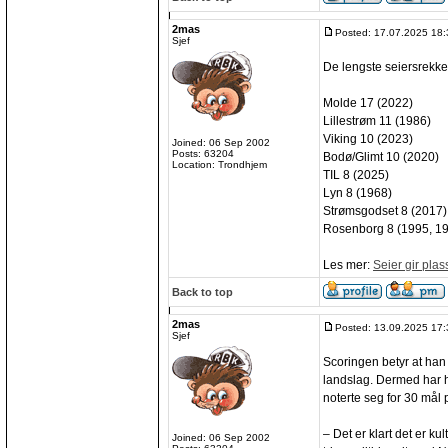
2mas
Posted: 17.07.2025 18:
Sjef
De lengste seiersrekken
Molde 17 (2022)
Lillestrøm 11 (1986)
Viking 10 (2023)
Joined: 06 Sep 2002
Posts: 63204
Bodø/Glimt 10 (2020)
Location: Trondhjem
TIL 8 (2025)
Lyn 8 (1968)
Strømsgodset 8 (2017)
Rosenborg 8 (1995, 19
Les mer:
Seier gir plas
Back to top
2mas
Posted: 13.09.2025 17:
Sjef
Scoringen betyr at han
landslag. Dermed har h
noterte seg for 30 mål
– Det er klart det er k
Joined: 06 Sep 2002