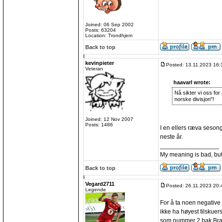
Joined: 06 Sep 2002
Posts: 63204
Location: Trondhjem
Back to top
kevinpieter
Posted: 13.11.2023 16:
Veteran
haavarl wrote:
Nå sikter vi oss fo
norske divisjon"!
Joined: 12 Nov 2007
Posts: 1486
I en ellers ræva sesong 
neste år.
_________________
My meaning is bad, bu
Back to top
Vegard2711
Posted: 26.11.2023 20:
Legende
For å ta noen negative
ikke ha høyest tilskuer
som nummer 2 bak Bran