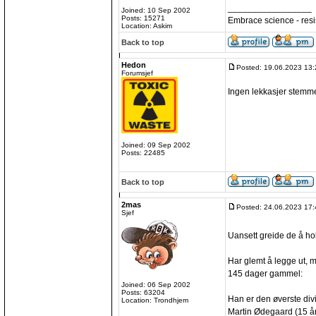
_________________
Joined: 10 Sep 2002
Posts: 15271
Embrace science - resi
Location: Askim
Back to top
Hedon
Posted: 19.06.2023 13:
Forumsjef
Ingen lekkasjer stemme
Joined: 09 Sep 2002
Posts: 22485
Back to top
2mas
Posted: 24.06.2023 17:
Sjef
Uansett greide de å h
Har glemt å legge ut, 
145 dager gammel:
Joined: 06 Sep 2002
Posts: 63204
Han er den øverste div
Location: Trondhjem
Martin Ødegaard (15 år