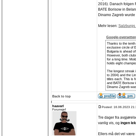
2016). Danach folgen
BATE Borisow in Belaru
Dinamo Zagreb wurde vo
Mehr lesen:
Salzburgs 
Google-oversetter
Thanks to the tenth
exclusive circle of
Bulgaria is ahead of
However, both clubs 
for a long time. Mo
holds eight champio
The longest streak 
to 2004) and the Li
titles each. This i
and BATE Borisow in
Dinamo Zagreb was 
Back to top
haavarl
Posted: 16.06.2023 21:
Forumsjef
Tre dager fra avgjørels
vanlig vis, og
ingen le
Ellers må det vel være