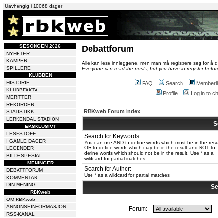
Uavhengig i 10068 dager
SESONGEN 2026
Debattforum
NYHETER
KAMPER
Alle kan lese innleggene, men man må registrere seg for å de
SPILLERE
Everyone can read the posts, but you have to register before
KLUBBEN
HISTORIE
FAQ
Search
Memberli
KLUBBFAKTA
Profile
Log in to 
MERITTER
REKORDER
RBKweb Forum Index
STATISTIKK
LERKENDAL STADION
S
EKSKLUSIVT
LESESTOFF
Search for Keywords:
I GAMLE DAGER
You can use
AND
to define words which must be in the resu
OR
to define words which may be in the result and
NOT
to
LEGENDER
define words which should not be in the result. Use * as a
BILDESPESIAL
wildcard for partial matches
MENINGER
Search for Author:
DEBATTFORUM
Use * as a wildcard for partial matches
KOMMENTAR
DIN MENING
Se
RBKweb
OM RBKweb
ANNONSEINFORMASJON
Forum:
RSS-KANAL