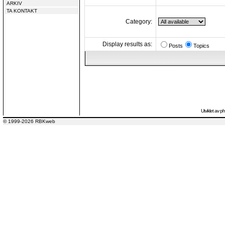
ARKIV
TA KONTAKT
Category:
Display results as:
Posts
Topics
Utviklet av
p
© 1999-2026 RBKweb