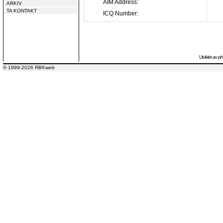
AIM Address:
ARKIV
TA KONTAKT
ICQ Number:
Utviklet av
p
© 1999-2026 RBKweb