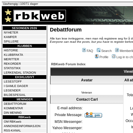
Uavhengig i 10071 dager
SESONGEN 2026
Debattforum
NYHETER
KAMPER
Alle kan lese innleggene, men man må registrere seg for å de
SPILLERE
Everyone can read the posts, but you have to register before
KLUBBEN
HISTORIE
FAQ
Search
Memberli
KLUBBFAKTA
Profile
Log in to 
MERITTER
REKORDER
RBKweb Forum Index
STATISTIKK
Viewi
LERKENDAL STADION
EKSKLUSIVT
Avatar
All a
LESESTOFF
I GAMLE DAGER
LEGENDER
Veteran
Tot
BILDESPESIAL
Contact Carl
MENINGER
DEBATTFORUM
E-mail address:
L
KOMMENTAR
DIN MENING
W
Private Message:
RBKweb
Occu
MSN Messenger:
OM RBKweb
ANNONSEINFORMASJON
I
Yahoo Messenger:
RSS-KANAL