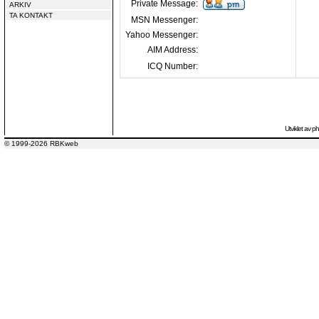
Private Message:
ARKIV
TA KONTAKT
MSN Messenger:
Yahoo Messenger:
AIM Address:
ICQ Number:
Utviklet av
p
© 1999-2026 RBKweb