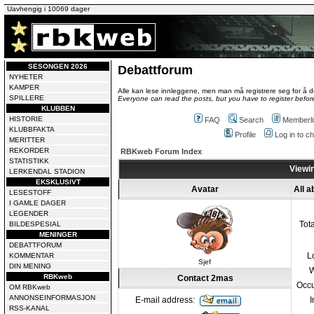
Uavhengig i 10069 dager
SESONGEN 2026
Debattforum
NYHETER
KAMPER
Alle kan lese innleggene, men man må registrere seg for å de
SPILLERE
Everyone can read the posts, but you have to register before
KLUBBEN
HISTORIE
FAQ
Search
Memberli
KLUBBFAKTA
Profile
Log in to 
MERITTER
REKORDER
RBKweb Forum Index
STATISTIKK
Viewin
LERKENDAL STADION
EKSKLUSIVT
Avatar
All 
LESESTOFF
I GAMLE DAGER
LEGENDER
Tot
BILDESPESIAL
MENINGER
DEBATTFORUM
L
KOMMENTAR
Sjef
DIN MENING
W
RBKweb
Contact 2mas
Occu
OM RBKweb
ANNONSEINFORMASJON
E-mail address:
I
RSS-KANAL