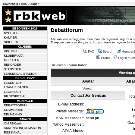
Uavhengig i 10070 dager
SESONGEN 2026
Debattforum
NYHETER
KAMPER
Alle kan lese innleggene, men man må registrere seg for å de
SPILLERE
Everyone can read the posts, but you have to register before
KLUBBEN
HISTORIE
FAQ
Search
Memberli
KLUBBFAKTA
Profile
Log in to 
MERITTER
REKORDER
RBKweb Forum Index
STATISTIKK
Viewing pr
LERKENDAL STADION
EKSKLUSIVT
Avatar
All a
LESESTOFF
I GAMLE DAGER
Veteran
LEGENDER
Contact Jon Irenicus
Tot
BILDESPESIAL
MENINGER
E-mail address:
DEBATTFORUM
L
KOMMENTAR
Private Message:
DIN MENING
W
MSN Messenger:
send pn
RBKweb
Occu
OM RBKweb
Yahoo Messenger:
ANNONSEINFORMASJON
I
AIM Address:
RSS-KANAL