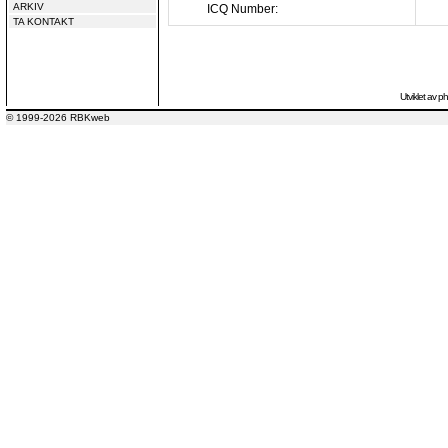
ARKIV
ICQ Number:
TA KONTAKT
Utviklet av
p
© 1999-2026 RBKweb