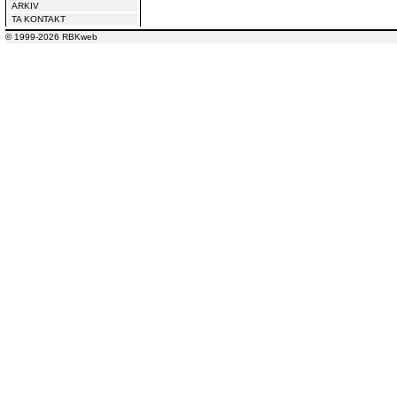
ARKIV
TA KONTAKT
© 1999-2026 RBKweb