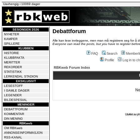
Uavhengig i 10069 dager
SESONGEN 2026
Debattforum
NYHETER
KAMPER
Alle kan lese innleggene, men man må registrere seg for å de
SPILLERE
Everyone can read the posts, but you have to register before
KLUBBEN
HISTORIE
FAQ
Search
Memberli
KLUBBFAKTA
Profile
Log in to 
MERITTER
REKORDER
RBKweb Forum Index
STATISTIKK
LERKENDAL STADION
EKSKLUSIVT
LESESTOFF
No
I GAMLE DAGER
LEGENDER
BILDESPESIAL
MENINGER
DEBATTFORUM
KOMMENTAR
Utviklet av
p
DIN MENING
RBKweb
OM RBKweb
ANNONSEINFORMASJON
RSS-KANAL