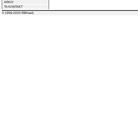
ARKIV
TA KONTAKT
© 1999-2026 RBKweb