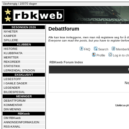
Uavhengig i 10070 dager
SESONGEN 2026
Debattforum
NYHETER
KAMPER
Alle kan lese innleggene, men man må registrere seg for å de
SPILLERE
Everyone can read the posts, but you have to register before
KLUBBEN
HISTORIE
FAQ
Search
Memberli
KLUBBFAKTA
Profile
Log in to 
MERITTER
REKORDER
RBKweb Forum Index
STATISTIKK
LERKENDAL STADION
EKSKLUSIVT
LESESTOFF
No
I GAMLE DAGER
LEGENDER
BILDESPESIAL
MENINGER
DEBATTFORUM
KOMMENTAR
Utviklet av
p
DIN MENING
RBKweb
OM RBKweb
ANNONSEINFORMASJON
RSS-KANAL